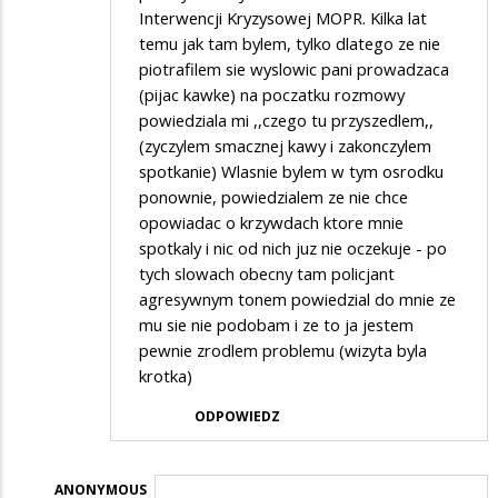
Interwencji Kryzysowej MOPR. Kilka lat
temu jak tam bylem, tylko dlatego ze nie
piotrafilem sie wyslowic pani prowadzaca
(pijac kawke) na poczatku rozmowy
powiedziala mi ,,czego tu przyszedlem,,
(zyczylem smacznej kawy i zakonczylem
spotkanie) Wlasnie bylem w tym osrodku
ponownie, powiedzialem ze nie chce
opowiadac o krzywdach ktore mnie
spotkaly i nic od nich juz nie oczekuje - po
tych slowach obecny tam policjant
agresywnym tonem powiedzial do mnie ze
mu sie nie podobam i ze to ja jestem
pewnie zrodlem problemu (wizyta byla
krotka)
ODPOWIEDZ
ANONYMOUS