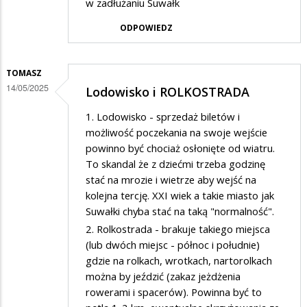
w zadłużaniu Suwałk
ODPOWIEDZ
TOMASZ
14/05/2025
Lodowisko i ROLKOSTRADA
1. Lodowisko - sprzedaż biletów i
możliwość poczekania na swoje wejście
powinno być chociaż osłonięte od wiatru.
To skandal że z dziećmi trzeba godzinę
stać na mrozie i wietrze aby wejść na
kolejna tercję. XXI wiek a takie miasto jak
Suwałki chyba stać na taką "normalność".
2. Rolkostrada - brakuje takiego miejsca
(lub dwóch miejsc - północ i południe)
gdzie na rolkach, wrotkach, nartorolkach
można by jeździć (zakaz jeżdżenia
rowerami i spacerów). Powinna być to