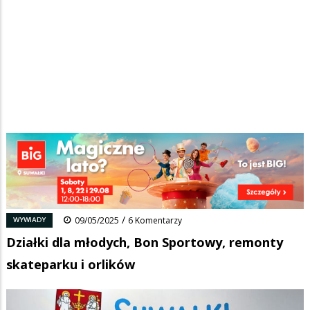
Strona główna
/
Wiadomości
/
Wywiady
/
Ścieżka
Działki dla młodych, Bon Sportowy, remonty skateparku i orlików
nawigacyjna
Facebook
Pinterest
Tumblr
Reddit
Share
0
/
WYWIADY
09/05/2025
6 Komentarzy
Działki dla młodych, Bon Sportowy, remonty
skateparku i orlików