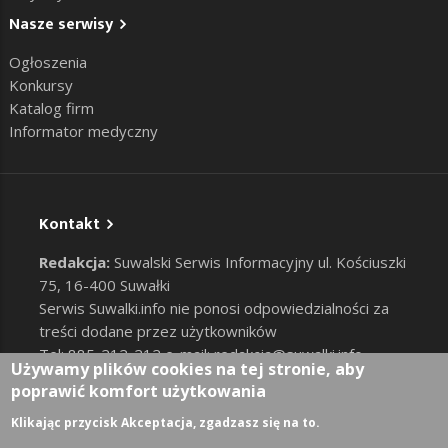
Nasze serwisy
Ogłoszenia
Konkursy
Katalog firm
Informator medyczny
Kontakt
Redakcja:
Suwalski Serwis Informacyjny ul. Kościuszki
75, 16-400 Suwałki
Serwis Suwalki.info nie ponosi odpowiedzialności za
treści dodane przez użytkowników
Tel: 885-212-212 e-mail:
redakcja@suwalki.info
,
Używamy plików cookies na tej stronie, aby
reklama@suwalki.info
poprawić komfort użytkowania
RODO
|
Cookies
Zaloguj
Klikając przycisk Akceptacja, zgadzasz się na to.
User account menu