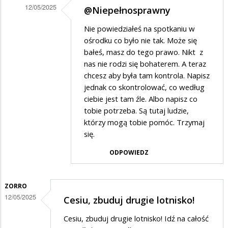
12/05/2025
@Niepełnosprawny
Dodane
Nie powiedziałeś na spotkaniu w
przez
ośrodku co było nie tak. Może się
Niepelnosprawny
bałeś, masz do tego prawo. Nikt z
nas nie rodzi się bohaterem. A teraz
w
chcesz aby była tam kontrola. Napisz
odpowiedzi
jednak co skontrolować, co według
na
ciebie jest tam źle. Albo napisz co
Zrobcie
tobie potrzeba. Są tutaj ludzie,
którzy mogą tobie pomóc. Trzymaj
jakas
się.
kontrole
ODPOWIEDZ
w
Ośrodeku
Interwencji
ZORRO
12/05/2025
Kryzysowej
Cesiu, zbuduj drugie lotnisko!
MOPR
Cesiu, zbuduj drugie lotnisko! Idź na całość