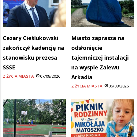
Cezary Cieślukowski
Miasto zaprasza na
zakończył kadencję na
odsłonięcie
stanowisku prezesa
tajemniczej instalacji
SSSE
na wyspie Zalewu
Z ŻYCIA MIASTA
07/08/2026
Arkadia
Z ŻYCIA MIASTA
06/08/2026