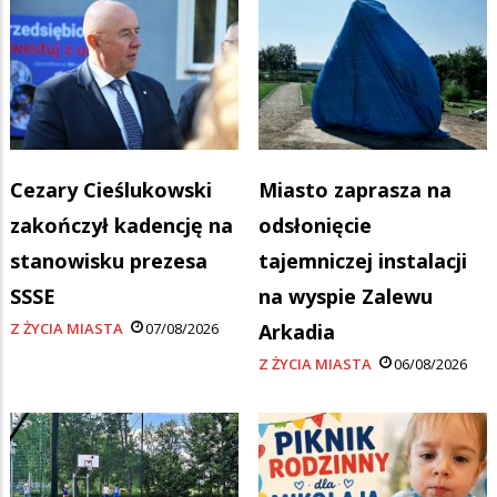
Cezary Cieślukowski
Miasto zaprasza na
zakończył kadencję na
odsłonięcie
stanowisku prezesa
tajemniczej instalacji
SSSE
na wyspie Zalewu
Z ŻYCIA MIASTA
07/08/2026
Arkadia
Z ŻYCIA MIASTA
06/08/2026