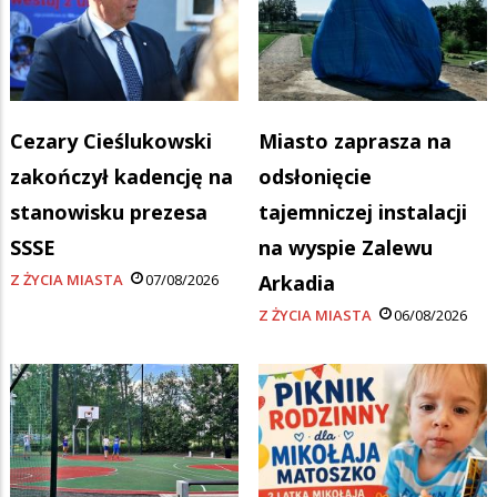
Cezary Cieślukowski
Miasto zaprasza na
zakończył kadencję na
odsłonięcie
stanowisku prezesa
tajemniczej instalacji
SSSE
na wyspie Zalewu
Z ŻYCIA MIASTA
07/08/2026
Arkadia
Z ŻYCIA MIASTA
06/08/2026