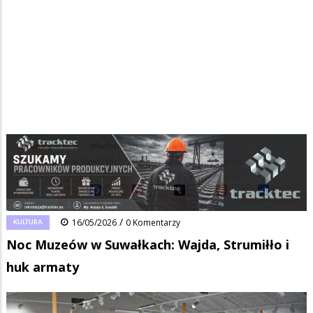
Strona główna
/
Wiadomości
/
Kultura
/
Ścieżka
Noc Muzeów w Suwałkach: Wajda, Strumiłło i huk armaty
nawigacyjna
Facebook
Pinterest
Tumblr
Reddit
Share
0
/
KULTURA
16/05/2026
0 Komentarzy
Noc Muzeów w Suwałkach: Wajda, Strumiłło i
huk armaty