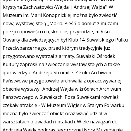
Krystyna Zachwatowicz-Wajda | Andrzej Wajda". W
Muzeum im. Marii Konopnickiej można było zwiedzić
nową wystawę stałą „Maria. Pieśń o domu” z muzami
poezji i opowieści o tęsknocie, przyrodzie, miłości.
Otwarty dla zwiedzających był Klub 14. Suwalskiego Pułku
Przeciwpancernego, przed którym tradycyjnie już
przygotowano wystrzał z armaty. Suwalski Ośrodek
Kultury zaprosił na zwiedzanie wystaw stałych a także
quiz wiedzy o Andrzeju Strumille. Z kolei Archiwum
Państwowe przygotowało archiwalia z opracowywanej
obecnie wystawy "Andrzej Wajda w źródłach Archiwum
Państwowego w Suwałkach. Poza Suwałkami również
czekały atrakcje - W Muzeum Wigier w Starym Folwarku
można było zwiedzać obiekt oraz wziąć udział w
warsztatach o owadach i ptakach. Wiele nawiązań do
Andrzeja Wajdy podczas tegorocznej Nocy Muzeów nie