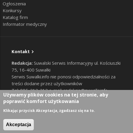
Ogłoszenia
Konkursy
Katalog firm
Informator medyczny
Kontakt
Redakcja:
Suwalski Serwis Informacyjny ul. Kościuszki
75, 16-400 Suwałki
Serwis Suwalki.info nie ponosi odpowiedzialności za
treści dodane przez użytkowników
Tel: 885-212-212 e-mail:
redakcja@suwalki.info
,
Używamy plików cookies na tej stronie, aby
reklama@suwalki.info
poprawić komfort użytkowania
RODO
|
Cookies
Zaloguj
Klikając przycisk Akceptacja, zgadzasz się na to.
User account menu
Akceptacja