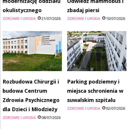
modernizację oddziału
Odwiedź mammobus i
okulistycznego
zbadaj piersi
ZDROWIE I URODA
21/07/2026
ZDROWIE I URODA
10/07/2026
Rozbudowa Chirurgii i
Parking podziemny i
budowa Centrum
miejsca schronienia w
Zdrowia Psychicznego
suwalskim szpitalu
dla Dzieci i Młodzieży
ZDROWIE I URODA
02/07/2026
ZDROWIE I URODA
08/07/2026