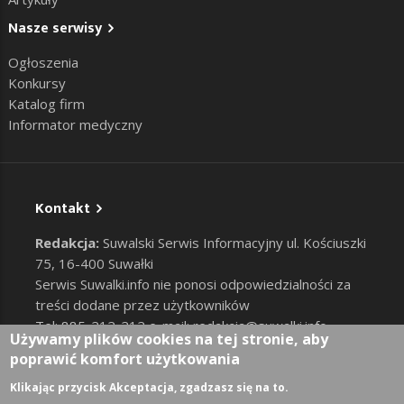
Nasze serwisy
Ogłoszenia
Konkursy
Katalog firm
Informator medyczny
Kontakt
Redakcja:
Suwalski Serwis Informacyjny ul. Kościuszki
75, 16-400 Suwałki
Serwis Suwalki.info nie ponosi odpowiedzialności za
treści dodane przez użytkowników
Tel: 885-212-212 e-mail:
redakcja@suwalki.info
,
Używamy plików cookies na tej stronie, aby
reklama@suwalki.info
poprawić komfort użytkowania
RODO
|
Cookies
Zaloguj
Klikając przycisk Akceptacja, zgadzasz się na to.
User account menu