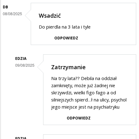
DB
08/08/2025
Wsadzić
Do pierdla na 3 lata i tyle
ODPOWIEDZ
EDZIA
09/08/2025
Zatrzymanie
Dodane
Na trzy lata?? Debila na oddział
przez
zamknięty, może już żadnej nie
DB
skrzywdzi, wielki figo fago a od
silniejszych spierd…ł na ulicy, psychol
w
jego miejsce jest na psychiatryku
odpowiedzi
ODPOWIEDZ
na
Wsadzić
EDZIA