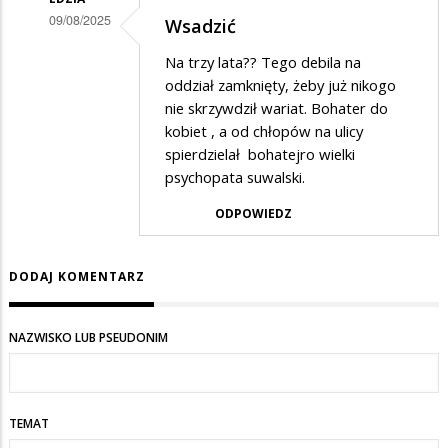
09/08/2025
Wsadzić
Dodane
Na trzy lata?? Tego debila na
przez
oddział zamknięty, żeby już nikogo
DB
nie skrzywdził wariat. Bohater do
kobiet , a od chłopów na ulicy
w
spierdzielał bohatejro wielki
odpowiedzi
psychopata suwalski.
na
ODPOWIEDZ
Wsadzić
DODAJ KOMENTARZ
NAZWISKO LUB PSEUDONIM
TEMAT