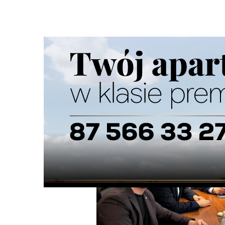
Strona główna
/
Wiadomości
/
Wiadomości z regionu
/
Od
Ścieżka
nawigacyjna
/
WIADOMOŚCI Z REGIONU
29/05/2026
4 Komentarzy
Od grudnia ruszy pociąg z Suwałk do Szc