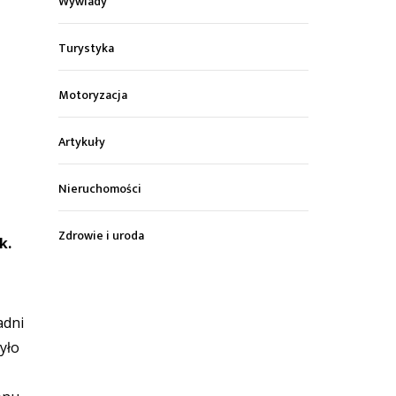
Wywiady
Turystyka
Motoryzacja
Artykuły
Nieruchomości
Zdrowie i uroda
sk.
adni
było