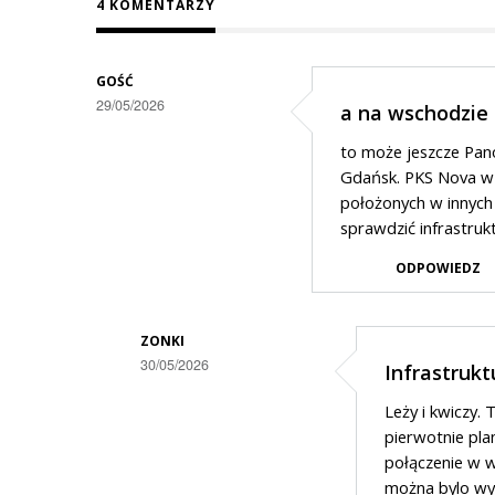
4 KOMENTARZY
GOŚĆ
29/05/2026
a na wschodzie
to może jeszcze Pano
Gdańsk. PKS Nova w 
położonych w innyc
sprawdzić infrastruk
ODPOWIEDZ
ZONKI
30/05/2026
Infrastrukt
Dodane
Leży i kwiczy.
przez
pierwotnie pla
Gość
połączenie w w
można bylo wys
w