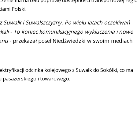
ączenie ma na celu poprawę dostępności transportowej regi
iami Polski.
 Suwałk i Suwalszczyzny. Po wielu latach oczekiwań
ekali - To koniec komunikacyjnego wykluczenia i nowe
ionu
- przekazał poseł Niedźwiedzki w swoim mediach
tryfikacji odcinka kolejowego z Suwałk do Sokółki, co ma
u pasażerskiego i towarowego.