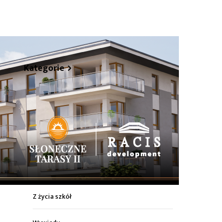
hare
Kategorie
Z życia miasta
Sport
Kultura
Wiadomości z regionu
Z życia szkół