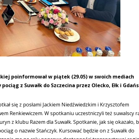
skiej poinformował w piątek (29.05) w swoich mediach
 pociąg z Suwałk do Szczecina przez Olecko, Ełk i Gdań
otkał się z posłami Jackiem Niedźwiedzkim i Krzysztofem
m Renkiewiczem. W spotkaniu uczestniczyli też suwalscy r
Lauryn z klubu Razem dla Suwałk. Spotkanie, jak się okazało, 
pociąg o nazwie Stańczyk. Kursować będzie on z Suwałk do