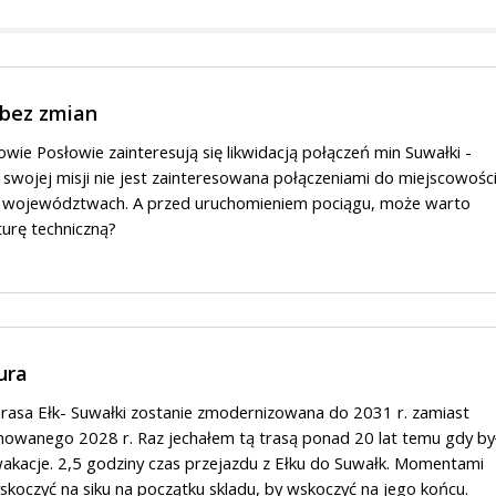
 bez zmian
wie Posłowie zainteresują się likwidacją połączeń min Suwałki -
swojej misji nie jest zainteresowana połączeniami do miejscowośc
h województwach. A przed uruchomieniem pociągu, może warto
turę techniczną?
ura
 Trasa Ełk- Suwałki zostanie zmodernizowana do 2031 r. zamiast
nowanego 2028 r. Raz jechałem tą trasą ponad 20 lat temu gdy by
akacje. 2,5 godziny czas przejazdu z Ełku do Suwałk. Momentami
koczyć na siku na początku skladu, by wskoczyć na jego końcu.