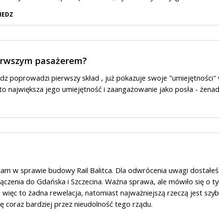
IEDZ
ierwszym pasażerem?
dz poprowadzi pierwszy skład , już pokazuje swoje "umiejętności"
a to największa jego umiejętność i zaangażowanie jako posła - żena
tam w sprawie budowy Rail Balitca. Dla odwrócenia uwagi dostałeś
ączenia do Gdańska i Szczecina. Ważna sprawa, ale mówiło się o t
u więc to żadna rewelacja, natomiast najważniejszą rzeczą jest szy
ię coraz bardziej przez nieudolność tego rządu.