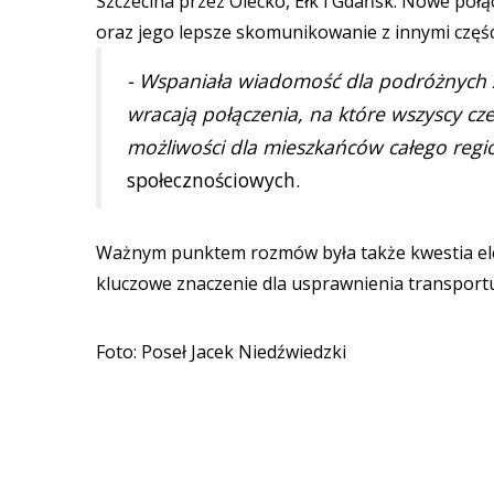
Szczecina przez Olecko, Ełk i Gdańsk. Nowe poł
oraz jego lepsze skomunikowanie z innymi częśc
- Wspaniała wiadomość dla podróżnych z
wracają połączenia, na które wszyscy cz
możliwości dla mieszkańców całego reg
społecznościowych.
Ważnym punktem rozmów była także kwestia elek
kluczowe znaczenie dla usprawnienia transport
Foto: Poseł Jacek Niedźwiedzki