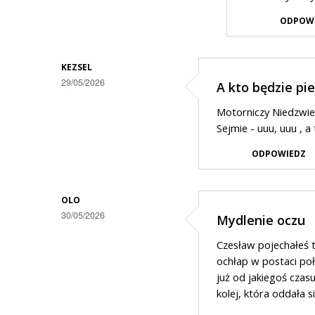
odpowiedzi
ODPOW
na
a
KEZSEL
na
29/05/2026
A kto będzie p
wschodzie
Motorniczy Niedzwie
bez
Sejmie - uuu, uuu , 
zmian
ODPOWIEDZ
OLO
30/05/2026
Mydlenie oczu
Czesław pojechałeś 
ochłap w postaci poł
już od jakiegoś czas
kolej, która oddała s