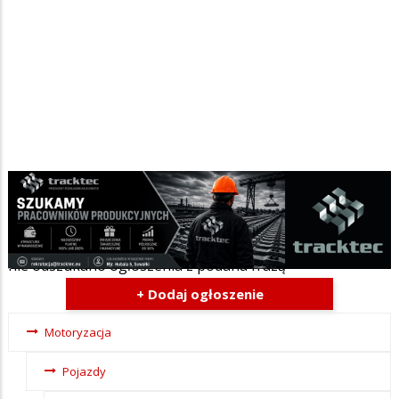
Szukana fraza w ogłoszeniach
nie odszukano ogłoszenia z podana frazą
+ Dodaj ogłoszenie
Ogłoszenia
Motoryzacja
- tax -
Pojazdy
menu-