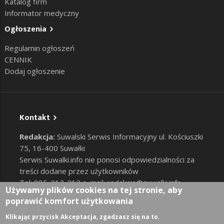
Katalog firm
Informator medyczny
Ogłoszenia
Regulamin ogłoszeń
CENNIK
Dodaj ogłoszenie
Kontakt
Redakcja:
Suwalski Serwis Informacyjny ul. Kościuszki
75, 16-400 Suwałki
Serwis Suwalki.info nie ponosi odpowiedzialności za
treści dodane przez użytkowników
Tel: 885-212-212 e-mail:
redakcja@suwalki.info
,
Używamy plików cookies na tej stronie, aby
reklama@suwalki.info
poprawić komfort użytkowania
RODO
|
Cookies
Zaloguj
Klikając przycisk Akceptacja, zgadzasz się na to.
User account menu