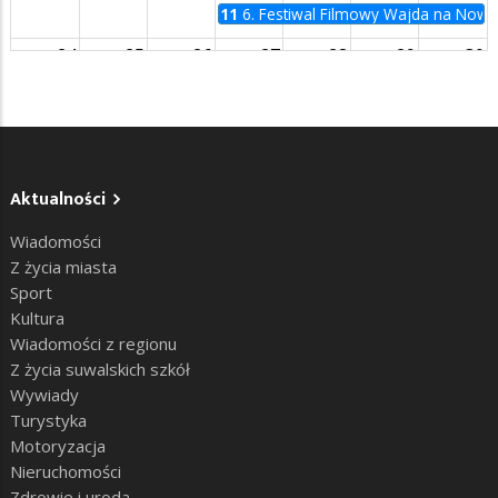
11
6. Festiwal Filmowy Wajda na Now
24
25
26
27
28
29
30
31
1
2
3
4
5
6
Aktualności
Wiadomości
Z życia miasta
Sport
Kultura
Wiadomości z regionu
Z życia suwalskich szkół
Wywiady
Turystyka
Motoryzacja
Nieruchomości
Zdrowie i uroda