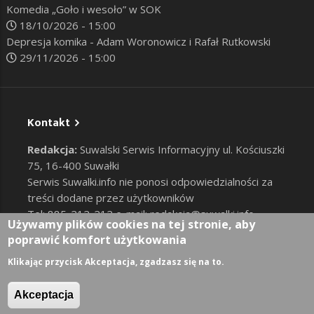
Komedia „Goło i wesoło” w SOK
18/10/2026 - 15:00
Depresja komika - Adam Woronowicz i Rafał Rutkowski
29/11/2026 - 15:00
Kontakt
Redakcja:
Suwalski Serwis Informacyjny ul. Kościuszki
75, 16-400 Suwałki
Serwis Suwalki.info nie ponosi odpowiedzialności za
treści dodane przez użytkowników
Tel: 885-212-212 e-mail:
redakcja@suwalki.info
,
Używamy plików cookies na tej stronie, aby
reklama@suwalki.info
poprawić komfort użytkowania
RODO
|
Cookies
Zaloguj
Klikając przycisk Akceptacja, zgadzasz się na to.
User account menu
Akceptacja