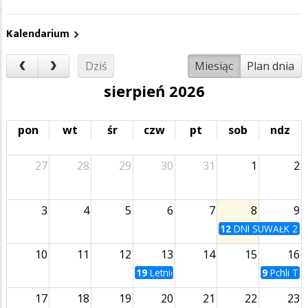
Kalendarium
Dziś
Miesiąc
Plan dnia
sierpień 2026
pon
wt
śr
czw
pt
sob
ndz
27
28
29
30
31
1
2
3
4
5
6
7
8
9
12
DNI SUWAŁK 20
10
11
12
13
14
15
16
19
Letnie Kino na Bulwarach | Zabij to 
9
Pchli Ta
17
18
19
20
21
22
23