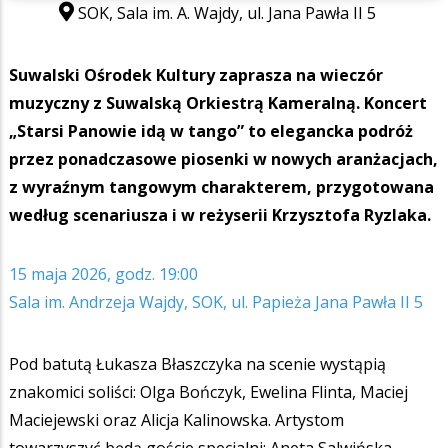
SOK, Sala im. A. Wajdy, ul. Jana Pawła II 5
Suwalski Ośrodek Kultury zaprasza na wieczór
muzyczny z Suwalską Orkiestrą Kameralną. Koncert
„Starsi Panowie idą w tango” to elegancka podróż
przez ponadczasowe piosenki w nowych aranżacjach,
z wyraźnym tangowym charakterem, przygotowana
według scenariusza i w reżyserii Krzysztofa Ryzlaka.
15 maja 2026, godz. 19:00
Sala im. Andrzeja Wajdy, SOK, ul. Papieża Jana Pawła II 5
Pod batutą Łukasza Błaszczyka na scenie wystąpią
znakomici soliści: Olga Bończyk, Ewelina Flinta, Maciej
Maciejewski oraz Alicja Kalinowska. Artystom
towarzyszyć będą goście specjalni: Aneta Salwińska