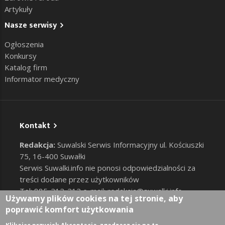
Artykuły
Nasze serwisy
Ogłoszenia
Konkursy
Katalog firm
Informator medyczny
Kontakt
Redakcja:
Suwalski Serwis Informacyjny ul. Kościuszki
75, 16-400 Suwałki
Serwis Suwalki.info nie ponosi odpowiedzialności za
treści dodane przez użytkowników
Tel: 885-212-212 e-mail:
redakcja@suwalki.info
,
Używamy plików cookies na tej stronie, aby
reklama@suwalki.info
poprawić komfort użytkowania
RODO
|
Cookies