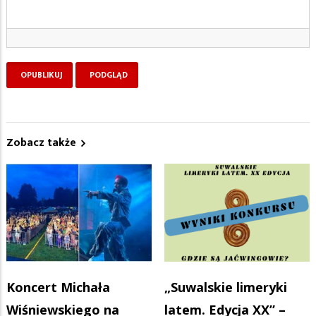
Zobacz także
Koncert Michała
„Suwalskie limeryki
Wiśniewskiego na
latem. Edycja XX” –