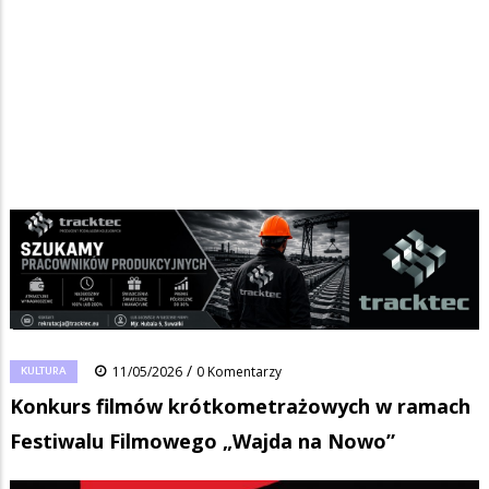
Strona główna
/
Wiadomości
/
Kultura
/
Ścieżka
Konkurs filmów krótkometrażowych w ramach Festiwalu Filmowego
„Wajda na Nowo”
nawigacyjna
Facebook
Pinterest
Tumblr
Reddit
Share
0
/
KULTURA
11/05/2026
0 Komentarzy
Konkurs filmów krótkometrażowych w ramach
Festiwalu Filmowego „Wajda na Nowo”