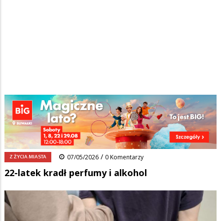
Strona główna
/
Wiadomości
/
Z życia miasta
/
Ścieżka
22-latek kradł perfumy i alkohol
nawigacyjna
Facebook
Pinterest
Tumblr
Reddit
Share
0
/
Z ŻYCIA MIASTA
07/05/2026
0 Komentarzy
22-latek kradł perfumy i alkohol