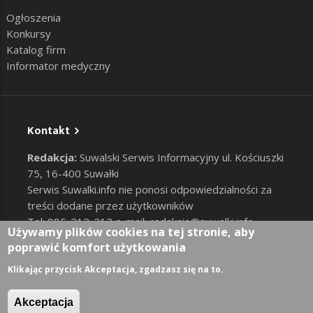
Ogłoszenia
Konkursy
Katalog firm
Informator medyczny
Kontakt
Redakcja:
Suwalski Serwis Informacyjny ul. Kościuszki
75, 16-400 Suwałki
Serwis Suwalki.info nie ponosi odpowiedzialności za
treści dodane przez użytkowników
Tel: 885-212-212 e-mail:
redakcja@suwalki.info
,
Używamy plików cookies na tej stronie, aby
reklama@suwalki.info
poprawić komfort użytkowania
RODO
|
Cookies
Zaloguj
Klikając przycisk Akceptacja, zgadzasz się na to.
User account menu
Akceptacja