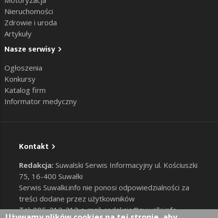
Motoryzacja
Nieruchomości
Zdrowie i uroda
Artykuły
Nasze serwisy
Ogłoszenia
Konkursy
Katalog firm
Informator medyczny
Kontakt
Redakcja:
Suwalski Serwis Informacyjny ul. Kościuszki
75, 16-400 Suwałki
Serwis Suwalki.info nie ponosi odpowiedzialności za
treści dodane przez użytkowników
Tel: 885-212-212 e-mail:
redakcja@suwalki.info
,
Używamy plików cookies na tej stronie, aby