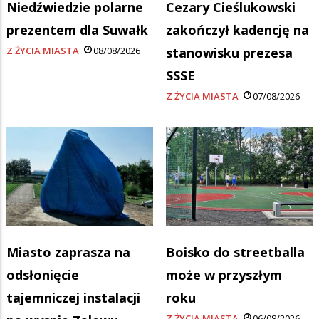
Niedźwiedzie polarne
Cezary Cieślukowski
prezentem dla Suwałk
zakończył kadencję na
Z ŻYCIA MIASTA
08/08/2026
stanowisku prezesa
SSSE
Z ŻYCIA MIASTA
07/08/2026
Miasto zaprasza na
Boisko do streetballa
odsłonięcie
może w przyszłym
tajemniczej instalacji
roku
Z ŻYCIA MIASTA
06/08/2026