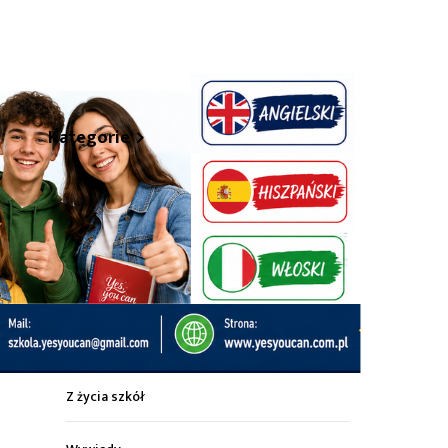
hare
Kategorie
Z życia miasta
Sport
Kultura
Wiadomości z regionu
Z życia szkół