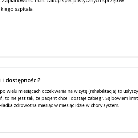
. Zaplanowano m.in. zakup specjalistycznych sprzętów
iego szpitala.
 i dostępności?
 po wielu miesiącach oczekiwania na wizytę (rehabilitacja) to usłysz
ń, to nie jest tak, że pacjent chce i dostaje zabieg". Są bowiem limit
składka zdrowotna miesiąc w miesiąc idzie w chory system.