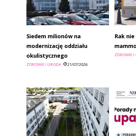
Siedem milionów na
Rak nie
modernizację oddziału
mammobu
okulistycznego
ZDROWIE I
ZDROWIE I URODA
21/07/2026