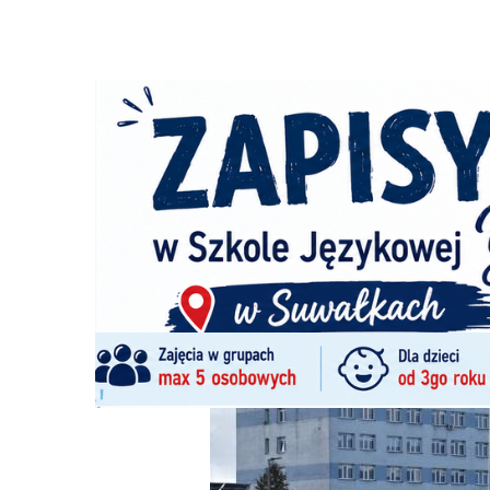
Strona główna
/
Wiadomości
/
Zdrowie i uroda
/
3,3 mln 
Ścieżka
nawigacyjna
/
ZDROWIE I URODA
12/06/2025
4 Komentarzy
3,3 mln zł na podniesienie jakości syst