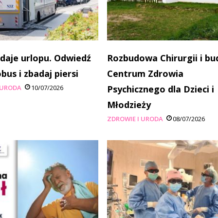
 daje urlopu. Odwiedź
Rozbudowa Chirurgii i b
s i zbadaj piersi
Centrum Zdrowia
 URODA
10/07/2026
Psychicznego dla Dzieci i
Młodzieży
ZDROWIE I URODA
08/07/2026