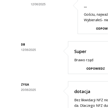
12/06/2025
...
Dodane
Gościu, najważn
przez
Wybierałeś- ni
Gość
ODPOW
w
odpowiedzi
DB
na
12/06/2025
Super
poprawa
jakości
Brawo rząd
i
ODPOWIEDZ
dostępności?
ZYGA
20/06/2025
dotacja
Bez likwidacji NFZ ni
da. Dlaczego NFZ du