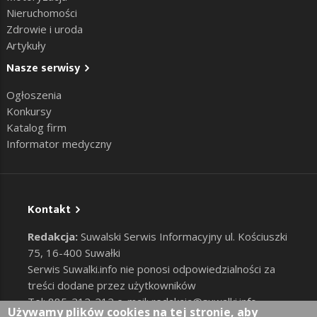
Nieruchomości
Zdrowie i uroda
Artykuły
Nasze serwisy
Ogłoszenia
Konkursy
Katalog firm
Informator medyczny
Kontakt
Redakcja:
Suwalski Serwis Informacyjny ul. Kościuszki
75, 16-400 Suwałki
Serwis Suwalki.info nie ponosi odpowiedzialności za
treści dodane przez użytkowników
Tel: 885-212-212 e-mail:
redakcja@suwalki.info
,
Używamy plików cookies na tej stronie, aby