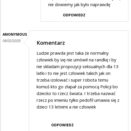
nie dowiemy jak było naprawdę
w
ODPOWIEDZ
odpowiedzi
na
Komentarz
ANONYMOUS
08/02/2025
Komentarz
Ludzie prawda jest taka że normalny
człowiek by się nie umòwił na randkę i by
nie składam propozycji seksualnych dla 13
latki i to nie jest człowiek takich jak on
trzeba izolować i super robota temu
komuś kto go złapał za pomocą Policji bo
dziecko to rzecz świata. I trzeba nazwać
rzecz po imieniu tylko pedofil umawia się z
dzieci 13 letnimi a nie człowiek
ODPOWIEDZ