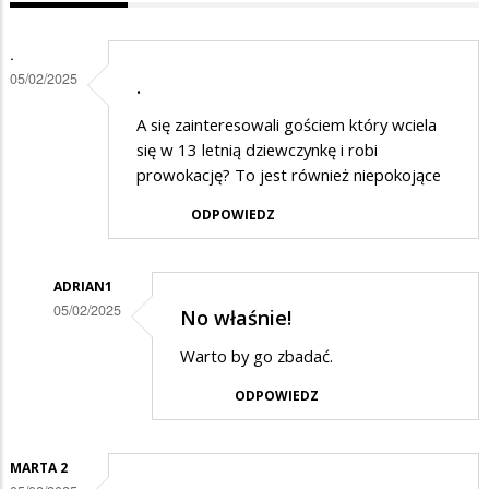
.
05/02/2025
.
A się zainteresowali gościem który wciela
się w 13 letnią dziewczynkę i robi
prowokację? To jest również niepokojące
ODPOWIEDZ
ADRIAN1
05/02/2025
No właśnie!
Dodane
Warto by go zbadać.
przez
ODPOWIEDZ
.
w
odpowiedzi
MARTA 2