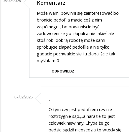
05/02/2025
Komentarz
na
.
Może wami powinni się zainteresować bo
bronicie pedofila macie coś z nim
wspólnego , bo powinniście być
zadowoleni ze go złapali a nie jakieś ale
ktoś robi dobrą robotę może sami
spróbujcie złapać pedofila a nie tylko
gadacie pochwalcie się ilu złapaliście tak
myślałam 0
ODPOWIEDZ
.
07/02/2025
.
Dodane
O tym czy jest pedofilem czy nie
przez
roztrzygnie sąd.,..a narazie to jest
Marta
człowiek niewinny. Chyba że go
będzie sądził nieosedzia to wtedy się
2