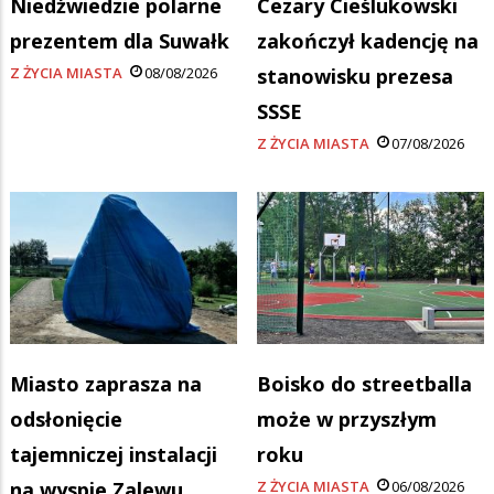
Niedźwiedzie polarne
Cezary Cieślukowski
prezentem dla Suwałk
zakończył kadencję na
Z ŻYCIA MIASTA
08/08/2026
stanowisku prezesa
SSSE
Z ŻYCIA MIASTA
07/08/2026
Miasto zaprasza na
Boisko do streetballa
odsłonięcie
może w przyszłym
tajemniczej instalacji
roku
na wyspie Zalewu
Z ŻYCIA MIASTA
06/08/2026