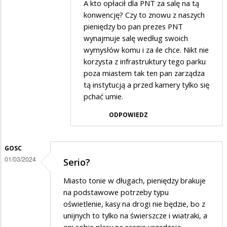
A kto opłacił dla PNT za salę na tą
przez
konwencję? Czy to znowu z naszych
sowa
pieniędzy bo pan prezes PNT
wynajmuje salę według swoich
w
wymysłów komu i za ile chce. Nikt nie
odpowiedzi
korzysta z infrastruktury tego parku
na
poza miastem tak ten pan zarządza
a
tą instytucją a przed kamery tylko się
pchać umie.
ten
miglanc
ODPOWIEDZ
GOSC
01/03/2024
Serio?
Miasto tonie w długach, pieniędzy brakuje
na podstawowe potrzeby typu
oświetlenie, kasy na drogi nie będzie, bo z
unijnych to tylko na świerszcze i wiatraki, a