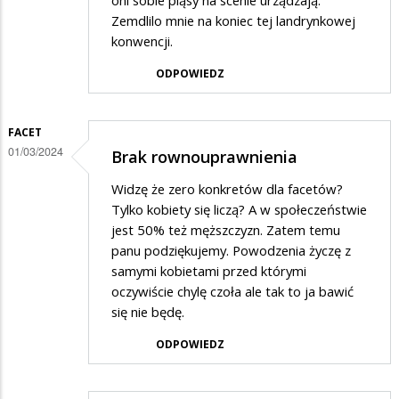
oni sobie pląsy na scenie urządzają.
Zemdlilo mnie na koniec tej landrynkowej
konwencji.
ODPOWIEDZ
FACET
01/03/2024
Brak rownouprawnienia
Widzę że zero konkretów dla facetów?
Tylko kobiety się liczą? A w społeczeństwie
jest 50% też męższczyzn. Zatem temu
panu podziękujemy. Powodzenia życzę z
samymi kobietami przed którymi
oczywiście chylę czoła ale tak to ja bawić
się nie będę.
ODPOWIEDZ