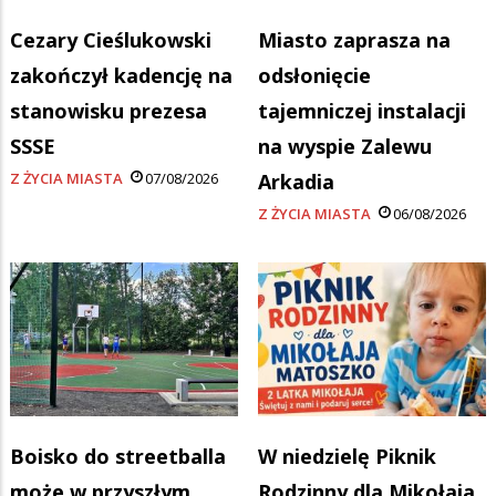
Cezary Cieślukowski
Miasto zaprasza na
zakończył kadencję na
odsłonięcie
stanowisku prezesa
tajemniczej instalacji
SSSE
na wyspie Zalewu
Z ŻYCIA MIASTA
07/08/2026
Arkadia
Z ŻYCIA MIASTA
06/08/2026
Boisko do streetballa
W niedzielę Piknik
może w przyszłym
Rodzinny dla Mikołaja