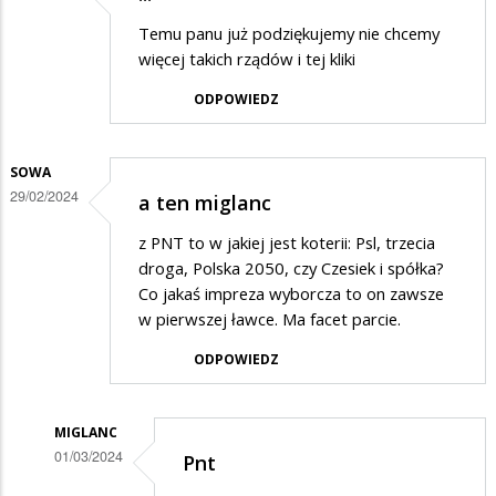
Temu panu już podziękujemy nie chcemy
więcej takich rządów i tej kliki
ODPOWIEDZ
SOWA
29/02/2024
a ten miglanc
z PNT to w jakiej jest koterii: Psl, trzecia
droga, Polska 2050, czy Czesiek i spółka?
Co jakaś impreza wyborcza to on zawsze
w pierwszej ławce. Ma facet parcie.
ODPOWIEDZ
MIGLANC
01/03/2024
Pnt
Dodane