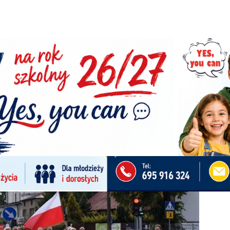
życia i rodziny przeszedł ulicami Suwałk
Facebook
Pinterest
Tumblr
Reddit
S
ami Suwałk