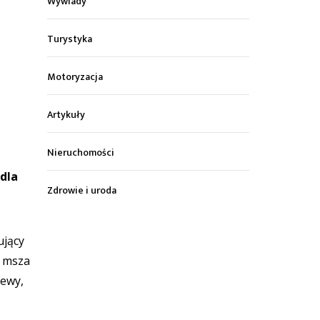
Wywiady
Turystyka
Motoryzacja
Artykuły
Nieruchomości
 dla
Zdrowie i uroda
ujący
ę msza
iewy,