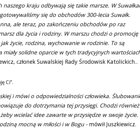
ch naszego kraju odbywają się takie marsze. W Suwałka
zygotowywaliśmy się do obchodów 300-lecia Suwałk.
nna, ale teraz, po zakończeniu obchodów po raz
marsz dla życia i rodziny. W marszu chodzi o promocję
jak życie, rodzina, wychowanie w rodzinie. To są
 miały solidne oparcie w tych tradycyjnych wartościac
ewicz, członek Suwalskiej Rady Środowisk Katolickich..
ę Ci”.
ńskiej i mówi o odpowiedzialności człowieka. Ślubowani
wiązuje do dotrzymania tej przysięgi. Chodzi również
a żeby wcielać idee zawarte w przysiędze w swoje życie.
odziną mocną w miłości i w Bogu -
mówił Juszkiewicz.