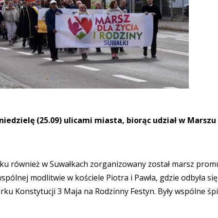
iedzielę (25.09) ulicami miasta, biorąc udział w Marszu
roku również w Suwałkach zorganizowany został marsz prom
wspólnej modlitwie w kościele Piotra i Pawła, gdzie odbyła si
arku Konstytucji 3 Maja na Rodzinny Festyn. Były wspólne śp