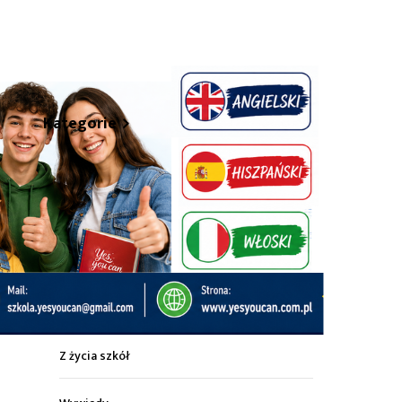
hare
Kategorie
Z życia miasta
Sport
Kultura
Wiadomości z regionu
Z życia szkół