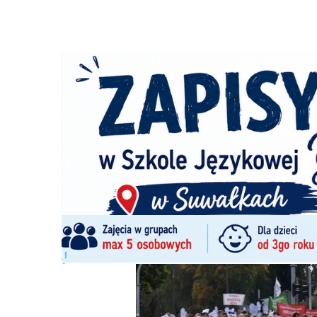
Strona główna
/
Wiadomości
/
Z życia miasta
/
Marsz dla 
Ścieżka
nawigacyjna
/
Z ŻYCIA MIASTA
25/09/2022
11 Komentarzy
Marsz dla życia i rodziny przeszedł ulic