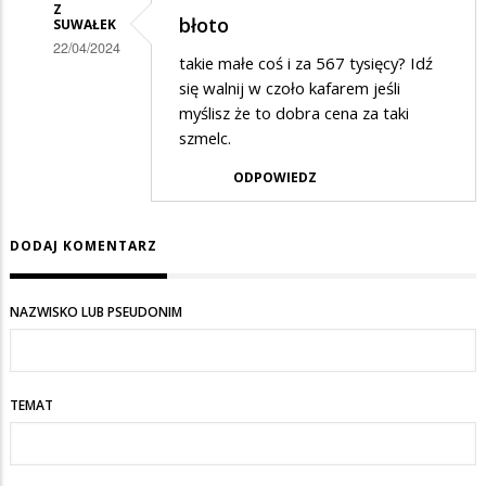
Z
błoto
SUWAŁEK
22/04/2024
takie małe coś i za 567 tysięcy? Idź
Dodane
się walnij w czoło kafarem jeśli
przez
myślisz że to dobra cena za taki
szmelc.
Boże
daj
ODPOWIEDZ
siłę
w
DODAJ KOMENTARZ
odpowiedzi
na
NAZWISKO LUB PSEUDONIM
Litości
TEMAT