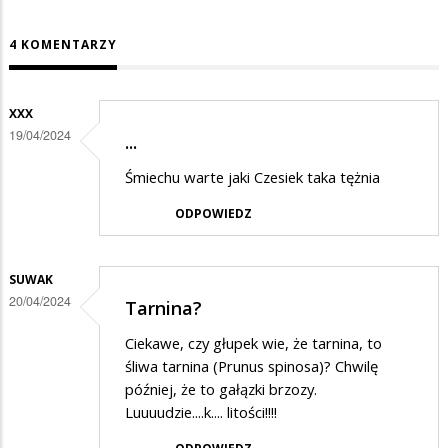
4 KOMENTARZY
XXX
19/04/2024
...
Śmiechu warte jaki Czesiek taka tężnia
ODPOWIEDZ
SUWAK
20/04/2024
Tarnina?
Ciekawe, czy głupek wie, że tarnina, to
śliwa tarnina (Prunus spinosa)? Chwilę
później, że to gałązki brzozy.
Luuuudzie....k.... litości!!!!