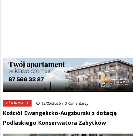
Strona główna
/
Wiadomości
/
Z życia miasta
/
Ścieżka
Kościół Ewangelicko-Augsburski z dotacją Podlaskiego Konserwatora
Zabytków
nawigacyjna
Facebook
Pinterest
Tumblr
Reddit
Share
0
/
Z ŻYCIA MIASTA
12/05/2026
0 Komentarzy
Kościół Ewangelicko-Augsburski z dotacją
Podlaskiego Konserwatora Zabytków