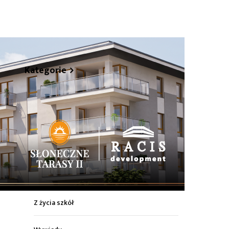
Kategorie
hare
Z życia miasta
Sport
Kultura
Wiadomości z regionu
Z życia szkół