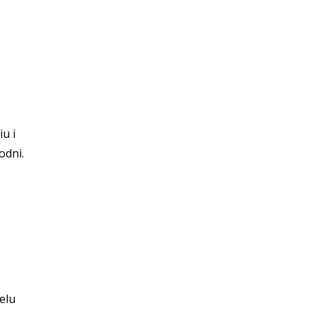
u i
odni.
elu