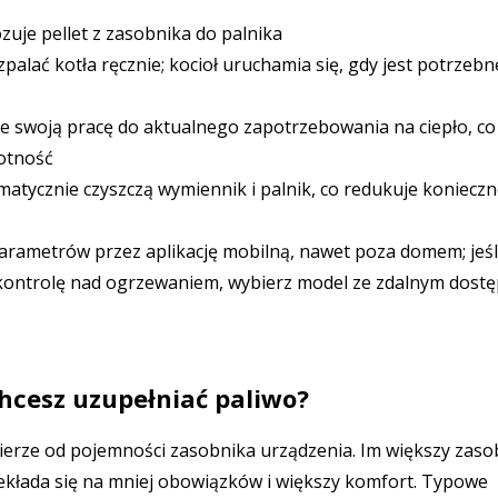
uje pellet z zasobnika do palnika
alać kotła ręcznie; kocioł uruchamia się, gdy jest potrzebn
 swoją pracę do aktualnego zapotrzebowania na ciepło, co
wotność
atycznie czyszczą wymiennik i palnik, co redukuje koniecz
parametrów przez aplikację mobilną, nawet poza domem; jeśl
ą kontrolę nad ogrzewaniem, wybierz model ze zdalnym dost
chcesz uzupełniać paliwo?
mierze od pojemności zasobnika urządzenia. Im większy zaso
rzekłada się na mniej obowiązków i większy komfort. Typowe