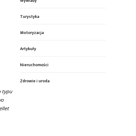
Wywiady
Turystyka
Motoryzacja
Artykuły
Nieruchomości
Zdrowie i uroda
o typu
wo
llet