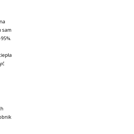
 na
en sam
–95%.
ciepła
yć
ch
obnik