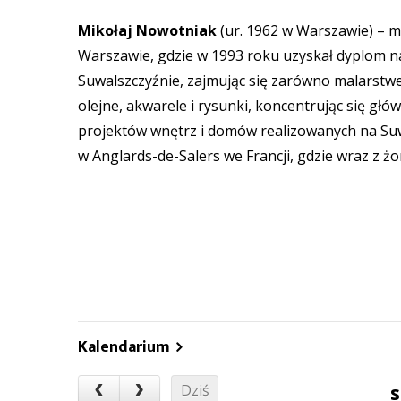
Mikołaj Nowotniak
(ur. 1962 w Warszawie) – ma
Warszawie, gdzie w 1993 roku uzyskał dyplom na
Suwalszczyźnie, zajmując się zarówno malarstwe
olejne, akwarele i rysunki, koncentrując się głó
projektów wnętrz i domów realizowanych na Suwa
w Anglards-de-Salers we Francji, gdzie wraz z ż
Kalendarium
s
Dziś