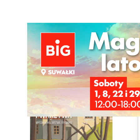
Strona główna
/
Imprezy
/
Wystawa malarstwa Mikołaja N
Ścieżka
nawigacyjna