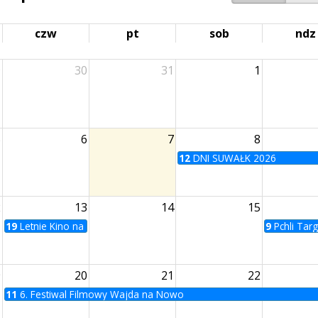
czw
pt
sob
ndz
9
30
31
1
5
6
7
8
12
DNI SUWAŁK 2026
2
13
14
15
19
Letnie Kino na Bulwarach | Zabij to i wyjedź z tego miasta
9
Pchli Tar
9
20
21
22
11
6. Festiwal Filmowy Wajda na Nowo