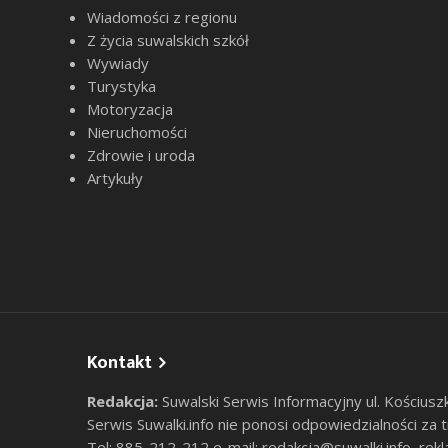
Wiadomości z regionu
Z życia suwalskich szkół
Wywiady
Turystyka
Motoryzacja
Nieruchomości
Zdrowie i uroda
Artykuły
Kontakt
Redakcja:
Suwalski Serwis Informacyjny ul. Kościusz
Serwis Suwalki.info nie ponosi odpowiedzialności za
Tel: 885-212-212 e-mail:
redakcja@suwalki.info
,
rekl