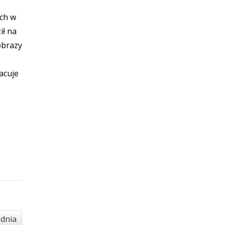
ych w
ił na
obrazy
acuje
 dnia