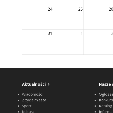
24
25
2
31
1
Aktualności
Nasze 
Wiadomości
Ogłosze
Z życia miasta
Konkur
Sport
Katalog
Kultura
Informa