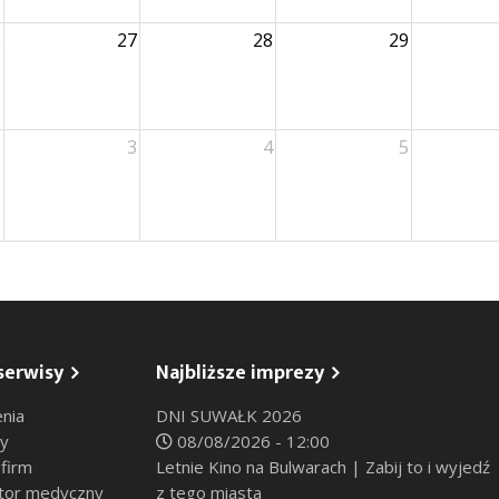
6
27
28
29
2
3
4
5
serwisy
Najbliższe imprezy
nia
DNI SUWAŁK 2026
sy
08/08/2026 - 12:00
 firm
Letnie Kino na Bulwarach | Zabij to i wyjedź
tor medyczny
z tego miasta