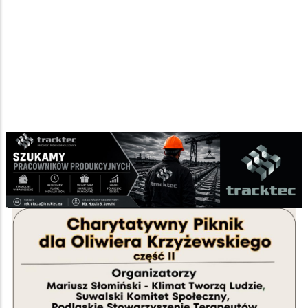
Strona główna
/
Imprezy
/
Ścieżka
Piknik charytatywny dla Oliwiera Krzyżewskiego
nawigacyjna
Facebook
Pinterest
Tumblr
Reddit
Share
0