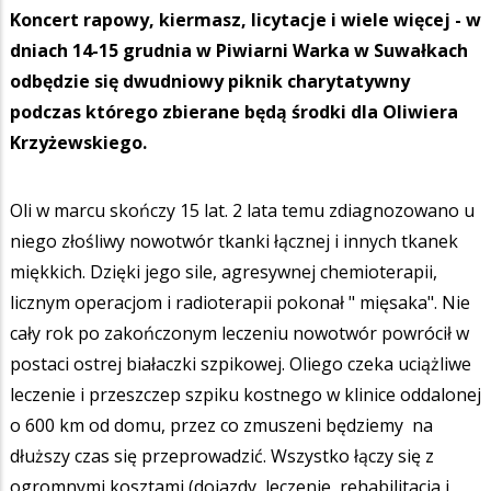
Koncert rapowy, kiermasz, licytacje i wiele więcej - w
dniach 14-15 grudnia w Piwiarni Warka w Suwałkach
odbędzie się dwudniowy piknik charytatywny
podczas którego zbierane będą środki dla Oliwiera
Krzyżewskiego.
Oli w marcu skończy 15 lat. 2 lata temu zdiagnozowano u
niego złośliwy nowotwór tkanki łącznej i innych tkanek
miękkich. Dzięki jego sile, agresywnej chemioterapii,
licznym operacjom i radioterapii pokonał " mięsaka". Nie
cały rok po zakończonym leczeniu nowotwór powrócił w
postaci ostrej białaczki szpikowej. Oliego czeka uciążliwe
leczenie i przeszczep szpiku kostnego w klinice oddalonej
o 600 km od domu, przez co zmuszeni będziemy na
dłuższy czas się przeprowadzić. Wszystko łączy się z
ogromnymi kosztami (dojazdy, leczenie, rehabilitacja i