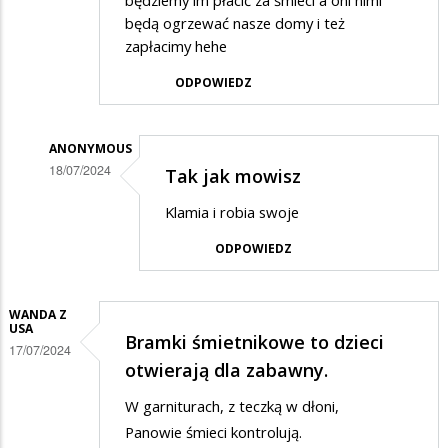
będziemy im płacić za śmieci a oni nimi
będą ogrzewać nasze domy i też
zapłacimy hehe
ODPOWIEDZ
ANONYMOUS
18/07/2024
Tak jak mowisz
Dodane
Klamia i robia swoje
przez
ODPOWIEDZ
Hehe
w
odpowiedzi
WANDA Z
USA
Bramki śmietnikowe to dzieci
na
17/07/2024
otwierają dla zabawny.
.
W garniturach, z teczką w dłoni,
Panowie śmieci kontrolują.