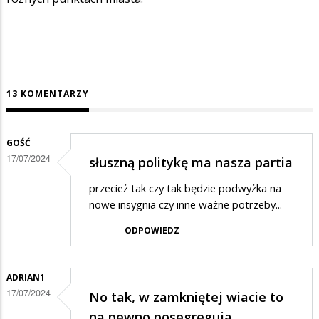
13 KOMENTARZY
GOŚĆ
17/07/2024
słuszną politykę ma nasza partia
przecież tak czy tak będzie podwyżka na
nowe insygnia czy inne ważne potrzeby...
ODPOWIEDZ
ADRIAN1
17/07/2024
No tak, w zamkniętej wiacie to
na pewno posegregują