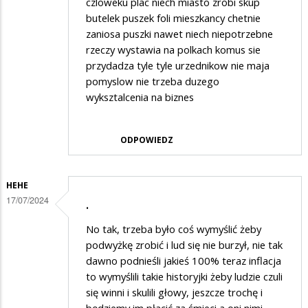
czloweku plac niech miasto zrobi skup
butelek puszek foli mieszkancy chetnie
zaniosa puszki nawet niech niepotrzebne
rzeczy wystawia na polkach komus sie
przydadza tyle tyle urzednikow nie maja
pomyslow nie trzeba duzego
wyksztalcenia na biznes
ODPOWIEDZ
HEHE
17/07/2024
.
No tak, trzeba było coś wymyślić żeby
podwyżkę zrobić i lud się nie burzył, nie tak
dawno podnieśli jakieś 100% teraz inflacja
to wymyślili takie historyjki żeby ludzie czuli
się winni i skulili głowy, jeszcze trochę i