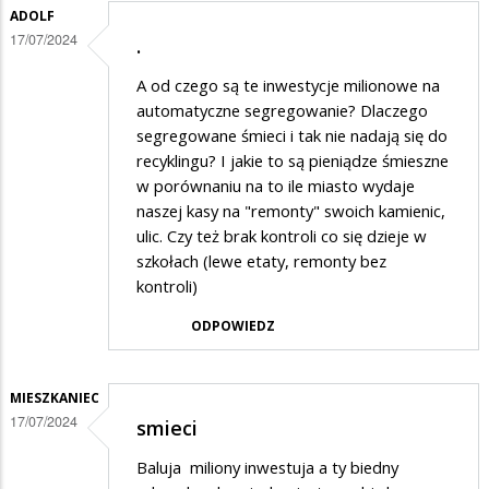
ADOLF
17/07/2024
.
A od czego są te inwestycje milionowe na
automatyczne segregowanie? Dlaczego
segregowane śmieci i tak nie nadają się do
recyklingu? I jakie to są pieniądze śmieszne
w porównaniu na to ile miasto wydaje
naszej kasy na "remonty" swoich kamienic,
ulic. Czy też brak kontroli co się dzieje w
szkołach (lewe etaty, remonty bez
kontroli)
ODPOWIEDZ
MIESZKANIEC
17/07/2024
smieci
Baluja miliony inwestuja a ty biedny