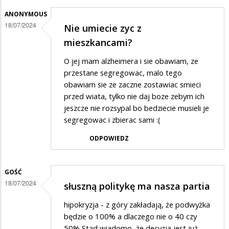
ANONYMOUS
18/07/2024
Nie umiecie zyc z
mieszkancami?
O jej mam alzheimera i sie obawiam, ze
przestane segregowac, malo tego
obawiam sie ze zaczne zostawiac smieci
przed wiata, tylko nie daj boze zebym ich
jeszcze nie rozsypal bo bedziecie musieli je
segregowac i zbierac sami :(
ODPOWIEDZ
GOŚĆ
18/07/2024
słuszną politykę ma nasza partia
hipokryzja - z góry zakładają, że podwyżka
będzie o 100% a dlaczego nie o 40 czy
50% Stąd wiadomo, że decyzja jest już