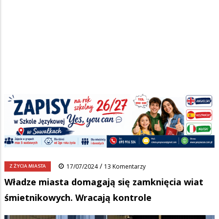
Strona główna
/
Wiadomości
/
Z życia miasta
/
Ścieżka
Władze miasta domagają się zamknięcia wiat śmietnikowych. Wracają
kontrole
nawigacyjna
Facebook
Pinterest
Tumblr
Reddit
Share
0
/
Z ŻYCIA MIASTA
17/07/2024
13 Komentarzy
Władze miasta domagają się zamknięcia wiat
śmietnikowych. Wracają kontrole