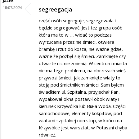
JACEK
19/07/2024
segreegacja
część osób segreguje, segregowała i
będzie segregować. Jest też grupa osób
która ma to w ..., widać to podczas
wyrzucania przez nie śmieci, otwiera
bramkę i rzut do kosza, nie ważne gdzie,
ważne że pozbył się śmieci. Zamknięte czy
otwarte nic nie zmienią. W centrum miasta
nie ma tego problemu, na obrzeżach wieś
przywozi śmieci, jak zamknięte wiaty to
stoją pod śmietnikiem śmieci. Sam byłem
świadkiem ul. Szpitalna, przyjechał Pan,
wypakował okna postawił obok wiaty i
kierunek Krzywólka lub Biała Woda. Części
samochodowe; elementy kokpitów, pod
wiatami szpitalnej non stop, w końcu na
Krzywólce jest warsztat, w Potaszni chyba
również.