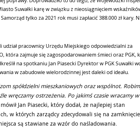
nej poprawy. Doprowadziło to do tego, że Wojewódzki Inspe
iasto Suwałki karę w związku z nieosiągnięciem wskaźnikó
amorząd tylko za 2021 rok musi zapłacić 388.000 zł kary. 
udział pracownicy Urzędu Miejskiego odpowiedzialni za
O, która zajmuje się zagospodarowaniem śmieci oraz PGK, 
reślił na spotkaniu Jan Piasecki Dyrektor w PGK Suwałki wc
nia w zabudowie wielorodzinnej jest daleki od ideału.
dzom spółdzielni mieszkaniowych oraz wspólnot. Robi
t źle wręczamy ostrzeżenia. Po jakimś czasie wracamy w
mówił Jan Piasecki, który dodał, że najlepiej stan
ch, w których zarządcy zdecydowali się na zamknięcie
iejsca są stawiane za wzór do naśladowania.