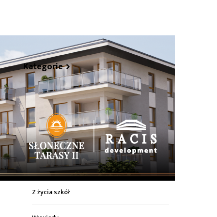
hare
Kategorie
Z życia miasta
Sport
Kultura
Wiadomości z regionu
Z życia szkół