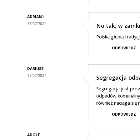
ADRIAN1
17/07/2024
No tak, w zamk
Polską głupią tradycj
ODPOWIEDZ
DARIUSZ
17/07/2024
Segregacja odp
Segregacja jest pro
odpadów komunalnych
również naciąga się 
ODPOWIEDZ
ADOLF