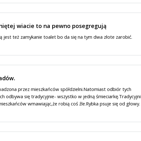
niętej wiacie to na pewno posegregują
ą jest też zamykanie toalet bo da się na tym dwa złote zarobić.
adów.
wadzona przez mieszkańców spółdzielni.Natomiast odbiór tych
 odbywa się tradycyjnie- wszystko w jedną śmieciarkę.Tradycyjni
mieszkańców wmawiając,że robią coś źle.Rybka psuje się od głowy.