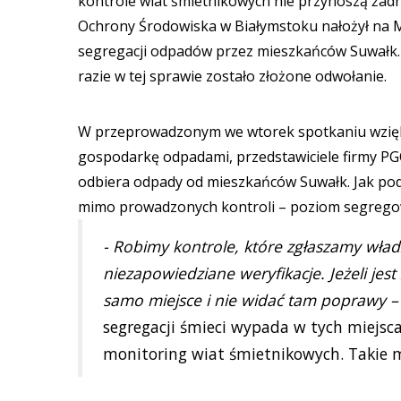
kontrole wiat śmietnikowych nie przynoszą żad
Ochrony Środowiska w Białymstoku nałożył na M
segregacji odpadów przez mieszkańców Suwałk. S
razie w tej sprawie zostało złożone odwołanie.
W przeprowadzonym we wtorek spotkaniu wzięli 
gospodarkę odpadami, przedstawiciele firmy PG
odbiera odpady od mieszkańców Suwałk. Jak podk
mimo prowadzonych kontroli – poziom segregowa
- Robimy kontrole, które zgłaszamy wła
niezapowiedziane weryfikacje. Jeżeli jes
samo miejsce i nie widać tam poprawy –
segregacji śmieci wypada w tych miejsca
monitoring wiat śmietnikowych. Takie m