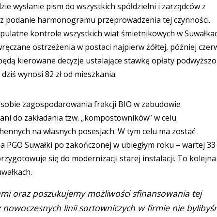
e wysłanie pism do wszystkich spółdzielni i zarządców z
az podanie harmonogramu przeprowadzenia tej czynności.
upulatne kontrole wszystkich wiat śmietnikowych w Suwałkac
wręczane ostrzeżenia w postaci najpierw żółtej, później cze
cy będą kierowane decyzje ustalające stawkę opłaty podwyższo
ziś wynosi 82 zł od mieszkania.
osobie zagospodarowania frakcji BIO w zabudowie
ani do zakładania tzw. „kompostowników” w celu
ennych na własnych posesjach. W tym celu ma zostać
a PGO Suwałki po zakończonej w ubiegłym roku – wartej 33
rzygotowuje się do modernizacji starej instalacji. To kolejna
uwałkach.
mi oraz poszukujemy możliwości sfinansowania tej
 nowoczesnych linii sortowniczych w firmie nie byliby