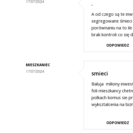
17/07/2024
.
A od czego są te in
segregowane śmieci i 
porównaniu na to ile
brak kontroli co się 
ODPOWIEDZ
MIESZKANIEC
17/07/2024
smieci
Baluja miliony inwes
foli mieszkancy chet
polkach komus sie p
wyksztalcenia na biz
ODPOWIEDZ