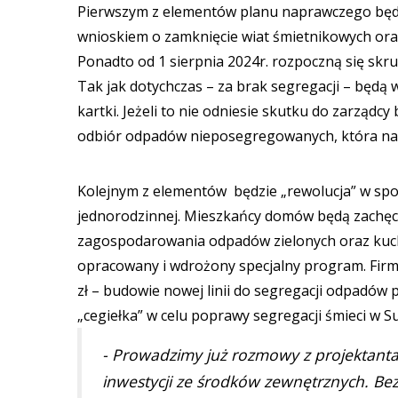
Pierwszym z elementów planu naprawczego będzi
wnioskiem o zamknięcie wiat śmietnikowych or
Ponadto od 1 sierpnia 2024r. rozpoczną się skr
Tak jak dotychczas – za brak segregacji – będą 
kartki. Jeżeli to nie odniesie skutku do zarząd
odbiór odpadów nieposegregowanych, która na d
Kolejnym z elementów będzie „rewolucja” w sp
jednorodzinnej. Mieszkańcy domów będą zachęc
zagospodarowania odpadów zielonych oraz kuch
opracowany i wdrożony specjalny program. Firm
zł – budowie nowej linii do segregacji odpadów p
„cegiełka” w celu poprawy segregacji śmieci w S
- Prowadzimy już rozmowy z projektanta
inwestycji ze środków zewnętrznych. Bez