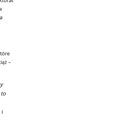
ktorat
w
Na
które
iąż –
my
 to
 i