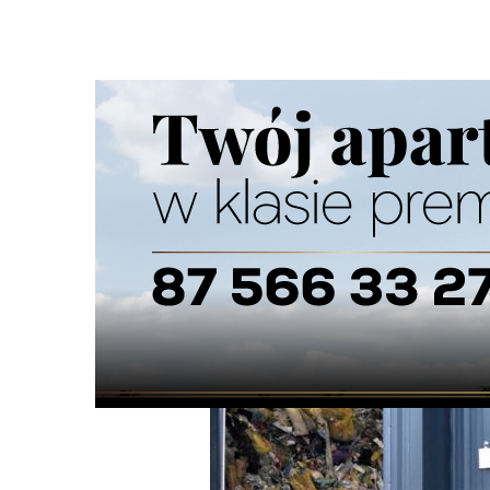
Strona główna
/
Wiadomości
/
Z życia miasta
/
Władze mia
Ścieżka
nawigacyjna
/
Z ŻYCIA MIASTA
17/07/2024
13 Komentarzy
Władze miasta domagają się zamknięcia