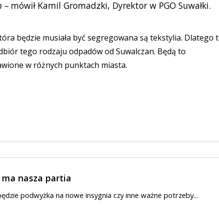
 –
mówił Kamil Gromadzki, Dyrektor w PGO Suwałki.
która będzie musiała być segregowana są tekstylia. Dlatego 
dbiór tego rodzaju odpadów od Suwalczan. Będą to
awione w różnych punktach miasta.
ę ma nasza partia
 będzie podwyżka na nowe insygnia czy inne ważne potrzeby...