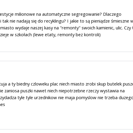
westycje milionowe na automatyczne segregowanie? Dlaczego
tak nie nadają się do recyklingu? I jakie to są pieniądze śmieszne 
 miasto wydaje naszej kasy na "remonty" swoich kamienic, ulic. Czy 
dzieje w szkołach (lewe etaty, remonty bez kontroli)
tuja a ty biedny czloweku plac niech miasto zrobi skup butelek pusz
nie zaniosa puszki nawet niech niepotrzebne rzeczy wystawia na
rzydadza tyle tyle urzednikow nie maja pomyslow nie trzeba duzeg
nes