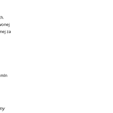
h.
rwonej
nej za
 mln
śmy