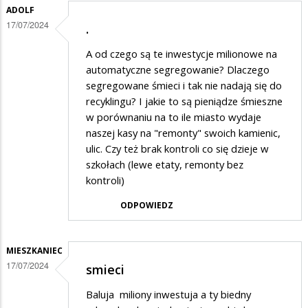
ADOLF
17/07/2024
.
A od czego są te inwestycje milionowe na
automatyczne segregowanie? Dlaczego
segregowane śmieci i tak nie nadają się do
recyklingu? I jakie to są pieniądze śmieszne
w porównaniu na to ile miasto wydaje
naszej kasy na "remonty" swoich kamienic,
ulic. Czy też brak kontroli co się dzieje w
szkołach (lewe etaty, remonty bez
kontroli)
ODPOWIEDZ
MIESZKANIEC
17/07/2024
smieci
Baluja miliony inwestuja a ty biedny