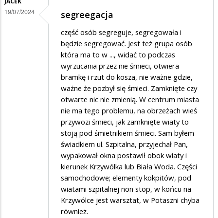
JACEK
19/07/2024
segreegacja
część osób segreguje, segregowała i
będzie segregować. Jest też grupa osób
która ma to w ..., widać to podczas
wyrzucania przez nie śmieci, otwiera
bramkę i rzut do kosza, nie ważne gdzie,
ważne że pozbył się śmieci. Zamknięte czy
otwarte nic nie zmienią. W centrum miasta
nie ma tego problemu, na obrzeżach wieś
przywozi śmieci, jak zamknięte wiaty to
stoją pod śmietnikiem śmieci. Sam byłem
świadkiem ul. Szpitalna, przyjechał Pan,
wypakował okna postawił obok wiaty i
kierunek Krzywólka lub Biała Woda. Części
samochodowe; elementy kokpitów, pod
wiatami szpitalnej non stop, w końcu na
Krzywólce jest warsztat, w Potaszni chyba
również.