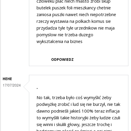
czloweku plac niech miasto zrobi skup
butelek puszek foli mieszkancy chetnie
zaniosa puszki nawet niech niepotrzebne
rzeczy wystawia na polkach komus sie
przydadza tyle tyle urzednikow nie maja
pomyslow nie trzeba duzego
wyksztalcenia na biznes
ODPOWIEDZ
HEHE
17/07/2024
.
No tak, trzeba było coś wymyślić żeby
podwyżkę zrobić i lud się nie burzył, nie tak
dawno podnieśli jakieś 100% teraz inflacja
to wymyślili takie historyjki żeby ludzie czuli
się winni i skulili głowy, jeszcze trochę i