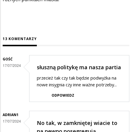
13 KOMENTARZY
GOŚĆ
17/07/2024
słuszną politykę ma nasza partia
przecież tak czy tak będzie podwyżka na
nowe insygnia czy inne ważne potrzeby...
ODPOWIEDZ
ADRIAN1
17/07/2024
No tak, w zamkniętej wiacie to
na pewno posegregują