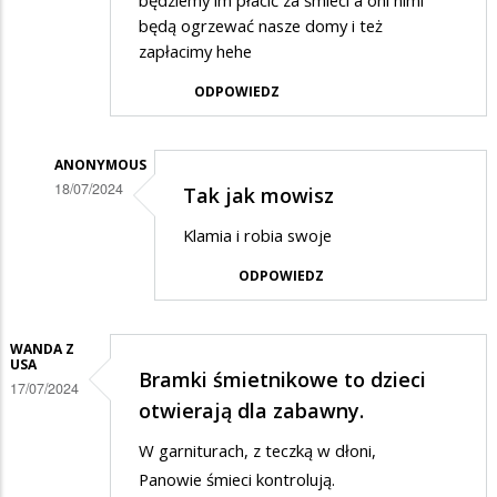
będziemy im płacić za śmieci a oni nimi
będą ogrzewać nasze domy i też
zapłacimy hehe
ODPOWIEDZ
ANONYMOUS
18/07/2024
Tak jak mowisz
Dodane
Klamia i robia swoje
przez
ODPOWIEDZ
Hehe
w
odpowiedzi
WANDA Z
USA
Bramki śmietnikowe to dzieci
na
17/07/2024
otwierają dla zabawny.
.
W garniturach, z teczką w dłoni,
Panowie śmieci kontrolują.