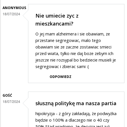
ANONYMOUS
18/07/2024
Nie umiecie zyc z
mieszkancami?
O jej mam alzheimera i sie obawiam, ze
przestane segregowac, malo tego
obawiam sie ze zaczne zostawiac smieci
przed wiata, tylko nie daj boze zebym ich
jeszcze nie rozsypal bo bedziecie musieli je
segregowac i zbierac sami :(
ODPOWIEDZ
GOŚĆ
18/07/2024
słuszną politykę ma nasza partia
hipokryzja - z góry zakładają, że podwyżka
będzie o 100% a dlaczego nie o 40 czy
50% Stąd wiadomo, że decyzja jest już