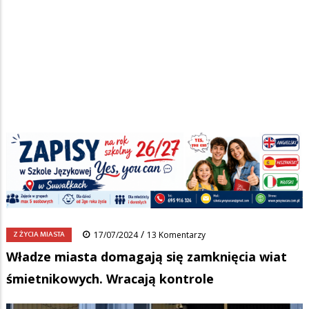
Strona główna
/
Wiadomości
/
Z życia miasta
/
Ścieżka
Władze miasta domagają się zamknięcia wiat śmietnikowych. Wracają
kontrole
nawigacyjna
Facebook
Pinterest
Tumblr
Reddit
Share
0
/
Z ŻYCIA MIASTA
17/07/2024
13 Komentarzy
Władze miasta domagają się zamknięcia wiat
śmietnikowych. Wracają kontrole