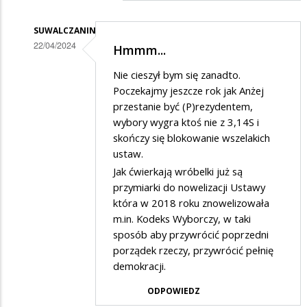
Trzeba
było
SUWALCZANIN
22/04/2024
Hmmm...
..,
Dodane
Nie cieszył bym się zanadto.
przez
Poczekajmy jeszcze rok jak Anżej
Cwaniak
przestanie być (P)rezydentem,
wybory wygra ktoś nie z 3,14S i
z
skończy się blokowanie wszelakich
Suwałek
ustaw.
w
Jak ćwierkają wróbelki już są
odpowiedzi
przymiarki do nowelizacji Ustawy
która w 2018 roku znowelizowała
na
m.in. Kodeks Wyborczy, w taki
Ja
sposób aby przywrócić poprzedni
dobrze
porządek rzeczy, przywrócić pełnię
słyszałem?
demokracji.
ODPOWIEDZ