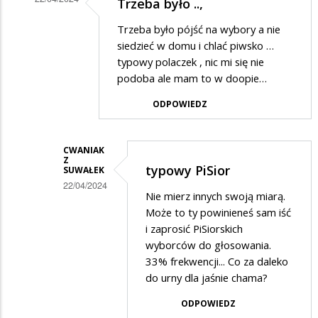
Trzeba było ..,
słyszałem?
Dodane
Trzeba było pójść na wybory a nie
przez
siedzieć w domu i chlać piwsko …
Cwaniak
typowy polaczek , nic mi się nie
podoba ale mam to w doopie…
z
Suwałek
ODPOWIEDZ
w
odpowiedzi
CWANIAK
Z
na
typowy PiSior
SUWAŁEK
Ja
22/04/2024
Nie mierz innych swoją miarą.
dobrze
Dodane
Może to ty powinieneś sam iść
słyszałem?
przez
i zaprosić PiSiorskich
wyborców do głosowania.
PiSwyborca
33% frekwencji... Co za daleko
w
do urny dla jaśnie chama?
odpowiedzi
ODPOWIEDZ
na