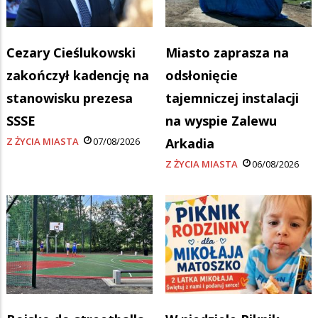
Cezary Cieślukowski
Miasto zaprasza na
zakończył kadencję na
odsłonięcie
stanowisku prezesa
tajemniczej instalacji
SSSE
na wyspie Zalewu
Z ŻYCIA MIASTA
07/08/2026
Arkadia
Z ŻYCIA MIASTA
06/08/2026