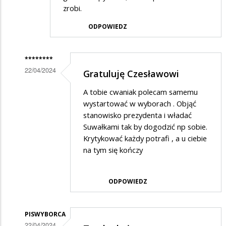
zrobi.
ODPOWIEDZ
********
22/04/2024
Gratuluję Czesławowi
Dodane
A tobie cwaniak polecam samemu
przez
wystartować w wyborach . Objąć
Cwaniak
stanowisko prezydenta i władać
Suwałkami tak by dogodzić np sobie.
z
Krytykować każdy potrafi , a u ciebie
Suwałek
na tym się kończy
w
odpowiedzi
ODPOWIEDZ
na
Ja
PISWYBORCA
dobrze
22/04/2024