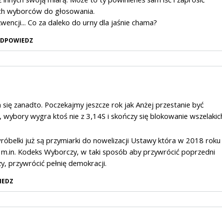
ich wyborców do głosowania.
wencji... Co za daleko do urny dla jaśnie chama?
DPOWIEDZ
m się zanadto. Poczekajmy jeszcze rok jak Anżej przestanie być
 wybory wygra ktoś nie z 3,14S i skończy się blokowanie wszelakic
wróbelki już są przymiarki do nowelizacji Ustawy która w 2018 roku
m.in. Kodeks Wyborczy, w taki sposób aby przywrócić poprzedni
y, przywrócić pełnię demokracji.
IEDZ