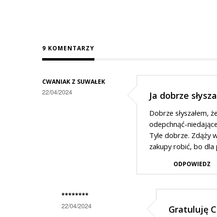
9 KOMENTARZY
CWANIAK Z SUWAŁEK
22/04/2024
Ja dobrze słysz
Dobrze słyszałem, ż
odepchnąć-niedające
Tyle dobrze. Zdąży wy
zakupy robić, bo dla 
ODPOWIEDZ
********
22/04/2024
Gratuluję 