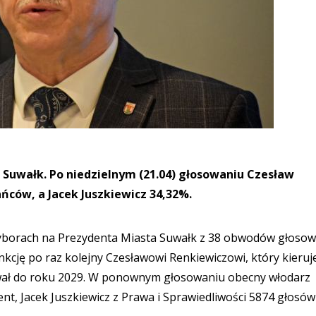
Suwałk. Po niedzielnym (21.04) głosowaniu Czesław
ńców, a Jacek Juszkiewicz 34,32%.
borach na Prezydenta Miasta Suwałk z 38 obwodów głosow
nkcję po raz kolejny Czesławowi Renkiewiczowi, który kieruj
ował do roku 2029. W ponownym głosowaniu obecny włodarz
nt, Jacek Juszkiewicz z Prawa i Sprawiedliwości 5874 głosów