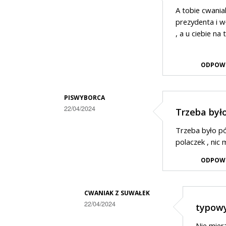
Dodane
A tobie cwani
przez
prezydenta i w
Cwaniak
, a u ciebie na
z
Suwałek
ODPOW
w
odpowiedzi
PISWYBORCA
na
22/04/2024
Trzeba było 
Ja
Dodane
Trzeba było pó
dobrze
przez
polaczek , nic
słyszałem?
Cwaniak
ODPOW
z
Suwałek
CWANIAK Z SUWAŁEK
w
22/04/2024
typowy
odpowiedzi
Dodane
na
Nie mier