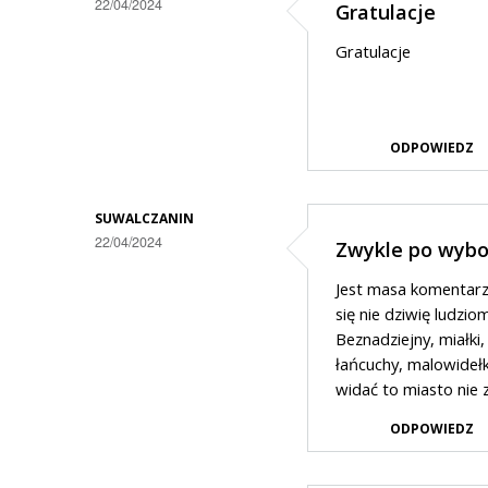
22/04/2024
Gratulacje
dobrze
słyszałem?
Gratulacje
ODPOWIEDZ
SUWALCZANIN
22/04/2024
Zwykle po wybo
Jest masa komentarzy,
się nie dziwię ludzi
Beznadziejny, miałki
łańcuchy, malowidełka
widać to miasto nie 
ODPOWIEDZ