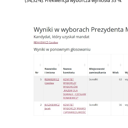
(34,32%). Frekwencja wyborcza wyniosła 33 %.