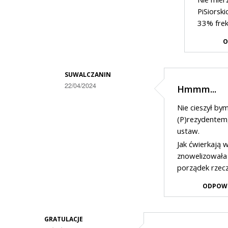
przez
PiSiorsk
Ja
PiSwyborca
33% frek
dobrze
w
O
słyszałem?
odpowiedzi
na
SUWALCZANIN
Trzeba
22/04/2024
Hmmm...
było
Dodane
Nie cieszył by
..,
przez
(P)rezydentem,
Cwaniak
ustaw.
Jak ćwierkają 
z
znowelizowała 
Suwałek
porządek rzecz
w
ODPOW
odpowiedzi
na
Ja
GRATULACJE