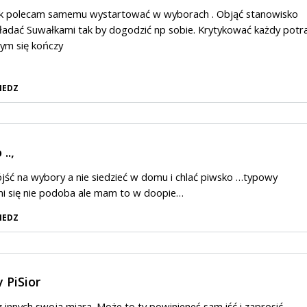
ak polecam samemu wystartować w wyborach . Objąć stanowisko
ładać Suwałkami tak by dogodzić np sobie. Krytykować każdy potra
 tym się kończy
IEDZ
..,
jść na wybory a nie siedzieć w domu i chlać piwsko …typowy
 mi się nie podoba ale mam to w doopie…
IEDZ
 PiSior
z innych swoją miarą. Może to ty powinieneś sam iść i zaprosić