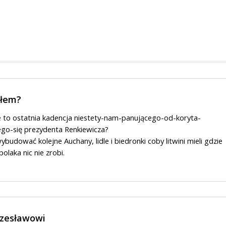
ałem?
e to ostatnia kadencja niestety-nam-panującego-od-koryta-
go-się prezydenta Renkiewicza?
budować kolejne Auchany, lidle i biedronki coby litwini mieli gdzie
polaka nic nie zrobi.
Czesławowi