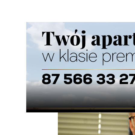
Strona główna
/
Wiadomości
/
Z życia miasta
/
Czesław Re
Ścieżka
nawigacyjna
/
Z ŻYCIA MIASTA
22/04/2024
9 Komentarzy
Czesław Renkiewicz pozostaje prezyden