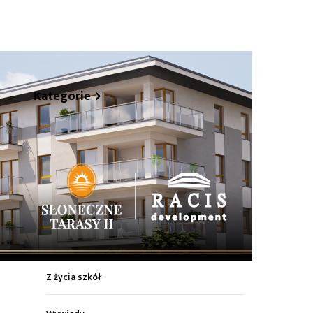
hare
Kategorie
Z życia miasta
Sport
Kultura
Wiadomości z regionu
Z życia szkół