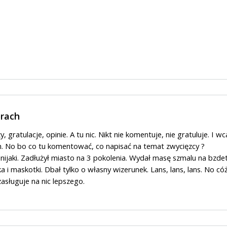
rach
 gratulacje, opinie. A tu nic. Nikt nie komentuje, nie gratuluje. I wc
om. No bo co tu komentować, co napisać na temat zwycięzcy ?
, nijaki. Zadłużył miasto na 3 pokolenia. Wydał masę szmalu na bzdet
 i maskotki. Dbał tylko o własny wizerunek. Lans, lans, lans. No cóż
zasługuje na nic lepszego.