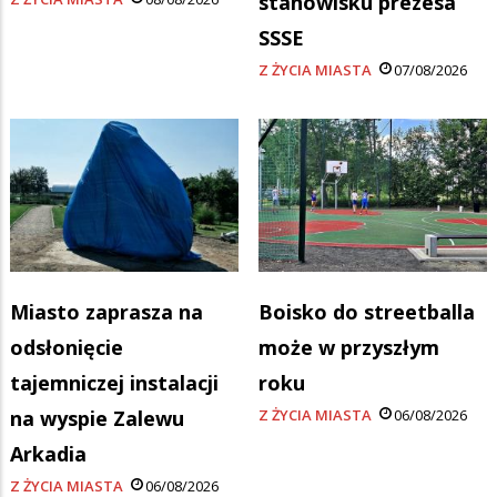
stanowisku prezesa
SSSE
Z ŻYCIA MIASTA
07/08/2026
Miasto zaprasza na
Boisko do streetballa
odsłonięcie
może w przyszłym
tajemniczej instalacji
roku
na wyspie Zalewu
Z ŻYCIA MIASTA
06/08/2026
Arkadia
Z ŻYCIA MIASTA
06/08/2026