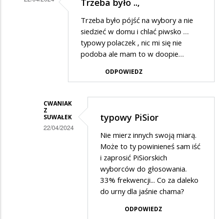
Trzeba było ..,
słyszałem?
Dodane
Trzeba było pójść na wybory a nie
przez
siedzieć w domu i chlać piwsko …
Cwaniak
typowy polaczek , nic mi się nie
podoba ale mam to w doopie…
z
Suwałek
ODPOWIEDZ
w
odpowiedzi
CWANIAK
Z
na
typowy PiSior
SUWAŁEK
Ja
22/04/2024
Nie mierz innych swoją miarą.
dobrze
Dodane
Może to ty powinieneś sam iść
słyszałem?
przez
i zaprosić PiSiorskich
wyborców do głosowania.
PiSwyborca
33% frekwencji... Co za daleko
w
do urny dla jaśnie chama?
odpowiedzi
ODPOWIEDZ
na