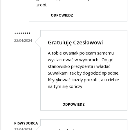
zrobi.
ODPOWIEDZ
********
22/04/2024
Gratuluję Czesławowi
Dodane
A tobie cwaniak polecam samemu
przez
wystartować w wyborach . Objąć
Cwaniak
stanowisko prezydenta i władać
Suwałkami tak by dogodzić np sobie.
z
Krytykować każdy potrafi , a u ciebie
Suwałek
na tym się kończy
w
odpowiedzi
ODPOWIEDZ
na
Ja
PISWYBORCA
dobrze
22/04/2024