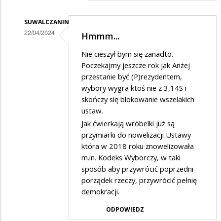
Trzeba
było
SUWALCZANIN
22/04/2024
Hmmm...
..,
Dodane
Nie cieszył bym się zanadto.
przez
Poczekajmy jeszcze rok jak Anżej
Cwaniak
przestanie być (P)rezydentem,
wybory wygra ktoś nie z 3,14S i
z
skończy się blokowanie wszelakich
Suwałek
ustaw.
w
Jak ćwierkają wróbelki już są
odpowiedzi
przymiarki do nowelizacji Ustawy
która w 2018 roku znowelizowała
na
m.in. Kodeks Wyborczy, w taki
Ja
sposób aby przywrócić poprzedni
dobrze
porządek rzeczy, przywrócić pełnię
słyszałem?
demokracji.
ODPOWIEDZ