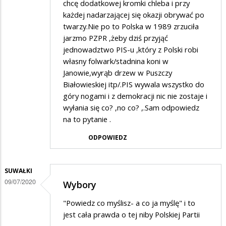
chcę dodatkowej kromki chleba i przy
każdej nadarzającej się okazji obrywać po
twarzy.Nie po to Polska w 1989 zrzuciła
jarzmo PZPR ,żeby dziś przyjąć
jednowadztwo PIS-u ,który z Polski robi
własny folwark/stadnina koni w
Janowie,wyrąb drzew w Puszczy
Białowieskiej itp/.PIS wywala wszystko do
góry nogami i z demokracji nic nie zostaje i
wyłania się co? ,no co? ,.Sam odpowiedz
na to pytanie .
ODPOWIEDZ
SUWAŁKI
09/07/2020
Wybory
"Powiedz co myślisz- a co ja myślę" i to
jest cała prawda o tej niby Polskiej Partii