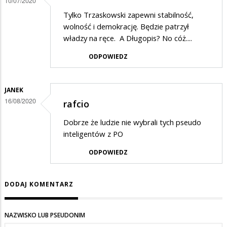
10/07/2020
Tylko
Tylko Trzaskowski zapewni stabilność,
Trzaskowski...
wolność i demokrację. Będzie patrzył
władzy na ręce. A Długopis? No cóż....
ODPOWIEDZ
JANEK
16/08/2020
rafcio
Dobrze że ludzie nie wybrali tych pseudo
inteligentów z PO
ODPOWIEDZ
DODAJ KOMENTARZ
NAZWISKO LUB PSEUDONIM