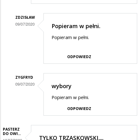
ZDZISŁAW
09/07/2020
Popieram w pełni.
Dodane
Popieram w pełni.
przez
Wzborca
ODPOWIEDZ
w
odpowiedzi
ZYGFRYD
na
09/07/2020
wybory
Tylko
Dodane
Trzaskowski...
Popieram w pełni.
przez
ODPOWIEDZ
Wzborca
w
odpowiedzi
PASTERZ
DO OWI…
TYLKO TRZASKOWSKI....
na