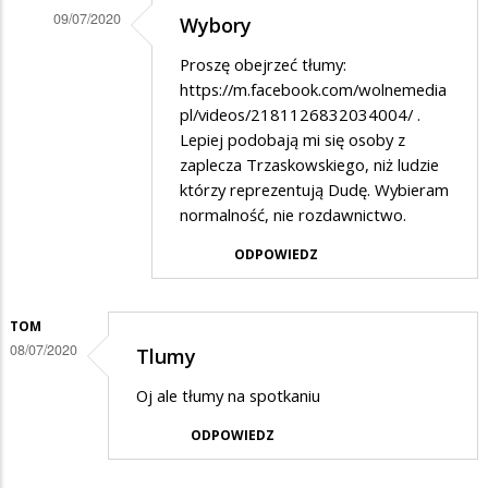
09/07/2020
Wybory
na
Dodane
Kidawa
Proszę obejrzeć tłumy:
przez
https://m.facebook.com/wolnemedia
Czesław
pl/videos/2181126832034004/
.
Lepiej podobają mi się osoby z
w
zaplecza Trzaskowskiego, niż ludzie
odpowiedzi
którzy reprezentują Dudę. Wybieram
na
normalność, nie rozdawnictwo.
Kidawa
ODPOWIEDZ
TOM
08/07/2020
Tlumy
Oj ale tłumy na spotkaniu
ODPOWIEDZ