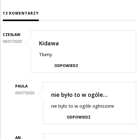
13 KOMENTARZY
CZESŁAW
08/07/2020
Kidawa
Tłumy
ODPOWIEDZ
PAULA
09/07/2020
nie było to w ogóle…
Dodane
nie było to w ogóle ogłoszone
przez
ODPOWIEDZ
Czesław
w
odpowiedzi
AN