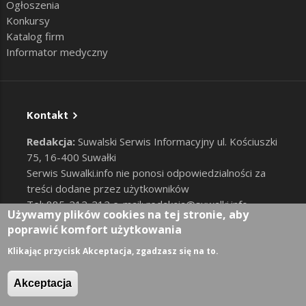
Ogłoszenia
Konkursy
Katalog firm
Informator medyczny
Kontakt
Redakcja:
Suwalski Serwis Informacyjny ul. Kościuszki
75, 16-400 Suwałki
Serwis Suwalki.info nie ponosi odpowiedzialności za
treści dodane przez użytkowników
Tel: 885-212-212 e-mail:
redakcja@suwalki.info
,
Używamy plików cookies na tej stronie, aby
reklama@suwalki.info
poprawić komfort użytkowania
RODO
|
Cookies
Zaloguj
Klikając przycisk Akceptacja, zgadzasz się na to.
User account menu
Akceptacja