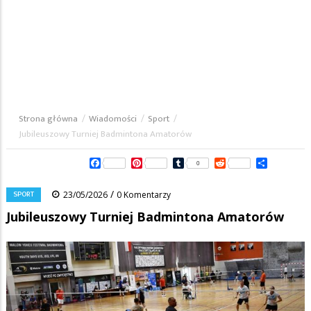
Strona główna
/
Wiadomości
/
Sport
/
Ścieżka
Jubileuszowy Turniej Badmintona Amatorów
nawigacyjna
Facebook
Pinterest
Tumblr
Reddit
Share
0
/
SPORT
23/05/2026
0 Komentarzy
Jubileuszowy Turniej Badmintona Amatorów