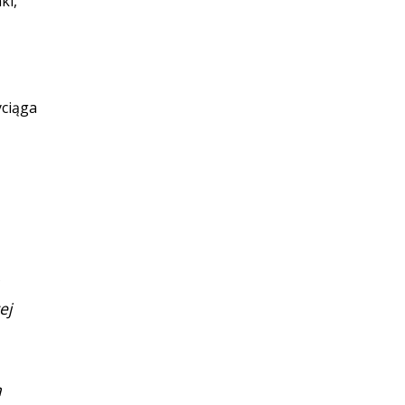
ki,
yciąga
ej
ą