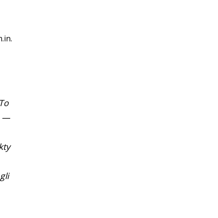
.in.
 To
o —
kty
gli