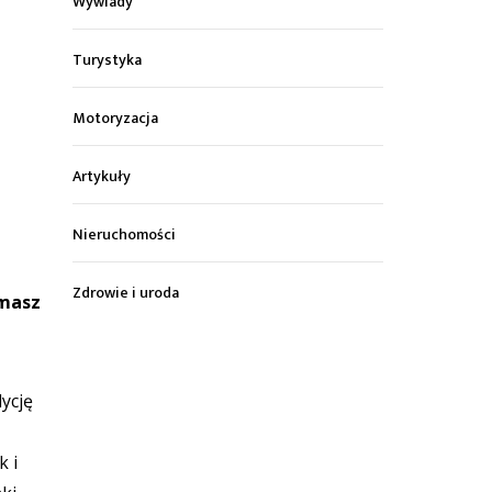
Wywiady
Turystyka
Motoryzacja
Artykuły
Nieruchomości
Zdrowie i uroda
rmasz
ycję
k i