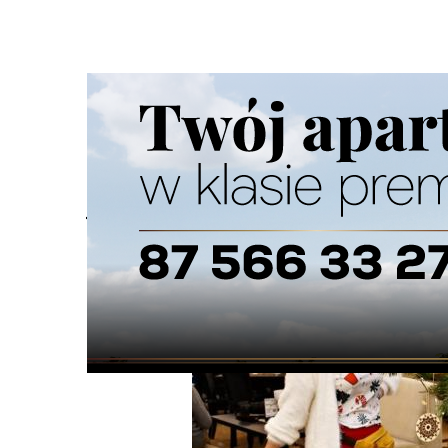
Strona główna
/
Wiadomości
/
Z życia miasta
/
Jubileuszo
Ścieżka
nawigacyjna
/
Z ŻYCIA MIASTA
08/12/2025
0 Komentarzy
Jubileuszowy Kiermasz Świąteczny Ręko