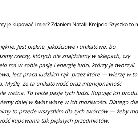
my je kupować i mieć? Zdaniem Natalii Krejpcio-Szyszko to m
ękne. Jest piękne, jakościowe i unikatowe, bo
dzimy rzeczy, których nie znajdziemy w sklepach, czy
o ma w sobie pasję i energię ludzi, którzy je tworzyli.
owa, lecz praca ludzkich rąk, przez które — wierzę w t
a. Myślę, że ta unikatowość oraz intencjonalność
le ważna. To także pasja tych ludzi. Kupując ich produ
łamy dalej w świat wiarę w ich możliwości. Dlatego dla
robimy to przede wszystkim dla tych twórców — żeby mo
iwość kupowania tak pięknych przedmiotów.