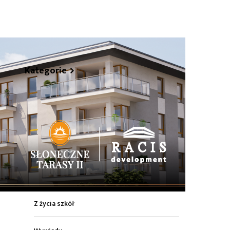
hare
Kategorie
Z życia miasta
Sport
Kultura
Wiadomości z regionu
Z życia szkół