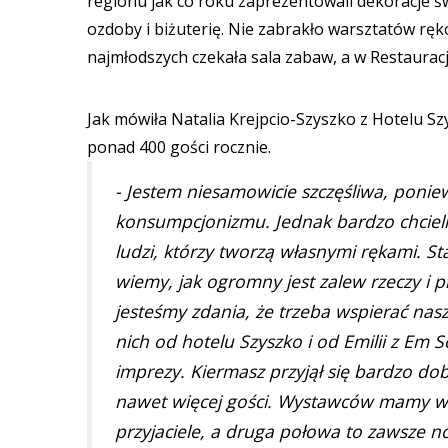
regionu jak co roku zaprezentowali dekoracje ś
ozdoby i biżuterię. Nie zabrakło warsztatów ręk
najmłodszych czekała sala zabaw, a w Restauracj
Jak mówiła Natalia Krejpcio-Szyszko z Hotelu Szy
ponad 400 gości rocznie.
- Jestem niesamowicie szczęśliwa, poni
konsumpcjonizmu. Jednak bardzo chcieli
ludzi, którzy tworzą własnymi rękami. St
wiemy, jak ogromny jest zalew rzeczy i 
jesteśmy zdania, że trzeba wspierać naszy
nich od hotelu Szyszko i od Emilii z Em 
imprezy. Kiermasz przyjął się bardzo dob
nawet więcej gości. Wystawców mamy w p
przyjaciele, a druga połowa to zawsze n