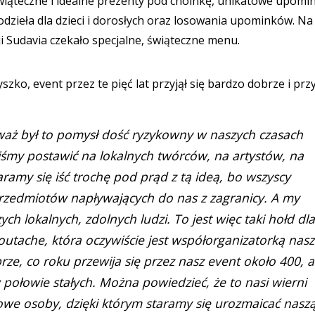
wiąteczne i idealne prezenty pod choinkę, unikatowe upomin
odzieła dla dzieci i dorosłych oraz losowania upominków. Na
i Sudavia czekało specjalne, świąteczne menu.
szko, event przez te pięć lat przyjął się bardzo dobrze i prz
eważ był to pomysł dość ryzykowny w naszych czasach
śmy postawić na lokalnych twórców, na artystów, na
aramy się iść trochę pod prąd z tą ideą, bo wszyscy
przedmiotów napływających do nas z zagranicy. A my
ch lokalnych, zdolnych ludzi. To jest więc taki hołd dla
Soutache, która oczywiście jest współorganizatorką nasz
rze, co roku przewija się przez nasz event około 400, a
ołowie stałych. Można powiedzieć, że to nasi wierni
owe osoby, dzięki którym staramy się urozmaicać nasz