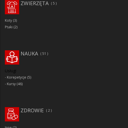
ZWIERZĘTA
5
Koty
(3)
Ptaki
(2)
NAUKA
51
Usługi
Korepetycje
(5)
Kursy
(46)
ZDROWIE
2
Inne
(2)