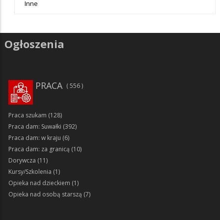
Inne
Ogłoszenia
PRACA
556
Praca szukam
(128)
Praca dam: Suwałki
(392)
Praca dam: w kraju
(6)
Praca dam: za granicą
(10)
Dorywcza
(11)
Kursy/Szkolenia
(1)
Opieka nad dzieckiem
(1)
Opieka nad osobą starszą
(7)