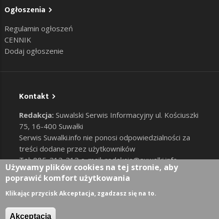
Ogłoszenia
Regulamin ogłoszeń
CENNIK
Dodaj ogłoszenie
Kontakt
Redakcja:
Suwalski Serwis Informacyjny ul. Kościuszki
75, 16-400 Suwałki
Serwis Suwalki.info nie ponosi odpowiedzialności za
treści dodane przez użytkowników
Tel: 885-212-212 e-mail:
redakcja@suwalki.info
,
Używamy plików cookies na tej stronie, aby
reklama@suwalki.info
poprawić komfort użytkowania
RODO
|
Cookies
Zaloguj
Klikając przycisk Akceptacja, zgadzasz się na to.
User account menu
Akceptacja