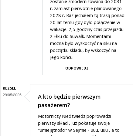
zostanie zmodernizowana do 2031
Gość
r. zamiast pierwotnie planowanego
2028 r. Raz jechałem tą trasą ponad
w
20 lat temu gdy było połączenie w
odpowiedzi
wakacje. 2,5 godziny czas przejazdu
na
z Ełku do Suwałk. Momentami
a
można bylo wyskoczyć na siku na
początku skladu, by wskoczyć na
na
jego końcu.
wschodzie
ODPOWIEDZ
bez
zmian
KEZSEL
29/05/2026
A kto będzie pierwszym
pasażerem?
Motorniczy Niedzwiedz poprowadzi
pierwszy skład , już pokazuje swoje
"umiejętności" w Sejmie - uuu, uuu , a to