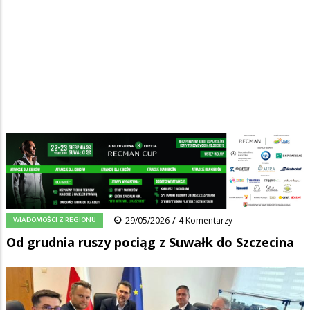
Strona główna
/
Wiadomości
/
Wiadomości z regionu
/
Ścieżka
Od grudnia ruszy pociąg z Suwałk do Szczecina
nawigacyjna
Facebook
Pinterest
Tumblr
Reddit
Share
0
/
WIADOMOŚCI Z REGIONU
29/05/2026
4 Komentarzy
Od grudnia ruszy pociąg z Suwałk do Szczecina