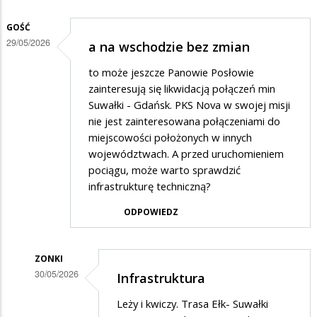
GOŚĆ
29/05/2026
a na wschodzie bez zmian
to może jeszcze Panowie Posłowie
zainteresują się likwidacją połączeń min
Suwałki - Gdańsk. PKS Nova w swojej misji
nie jest zainteresowana połączeniami do
miejscowości położonych w innych
województwach. A przed uruchomieniem
pociągu, może warto sprawdzić
infrastrukturę techniczną?
ODPOWIEDZ
ZONKI
30/05/2026
Infrastruktura
Dodane
Leży i kwiczy. Trasa Ełk- Suwałki
przez