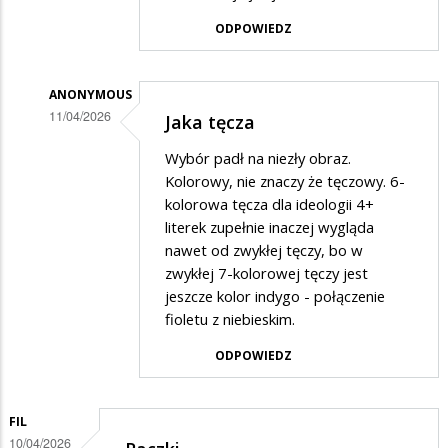
Anonymous
ODPOWIEDZ
w
odpowiedzi
na
ANONYMOUS
11/04/2026
Jaka tęcza
Słabe
Dodane
te
Wybór padł na niezły obraz.
przez
Kolorowy, nie znaczy że tęczowy. 6-
prace.
Anonymous
kolorowa tęcza dla ideologii 4+
Pierwszy…
literek zupełnie inaczej wygląda
w
nawet od zwykłej tęczy, bo w
odpowiedzi
zwykłej 7-kolorowej tęczy jest
na
jeszcze kolor indygo - połączenie
Słabe
fioletu z niebieskim.
te
ODPOWIEDZ
prace.
Pierwszy…
FIL
10/04/2026