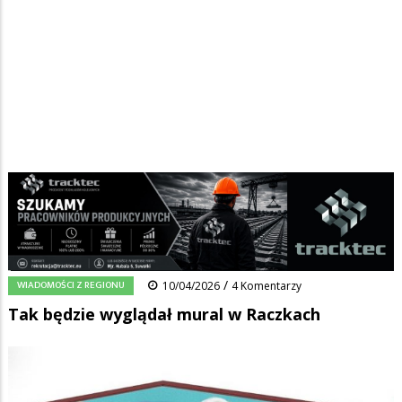
Strona główna
/
Wiadomości
/
Wiadomości z regionu
/
Ścieżka
Tak będzie wyglądał mural w Raczkach
nawigacyjna
Facebook
Pinterest
Tumblr
Reddit
Share
0
/
WIADOMOŚCI Z REGIONU
10/04/2026
4 Komentarzy
Tak będzie wyglądał mural w Raczkach