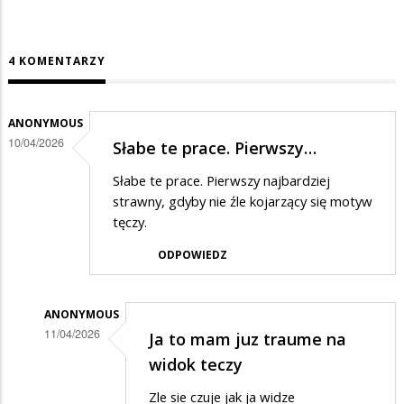
4 KOMENTARZY
ANONYMOUS
10/04/2026
Słabe te prace. Pierwszy…
Słabe te prace. Pierwszy najbardziej
strawny, gdyby nie źle kojarzący się motyw
tęczy.
ODPOWIEDZ
ANONYMOUS
11/04/2026
Ja to mam juz traume na
Dodane
widok teczy
przez
Zle sie czuje jak ja widze