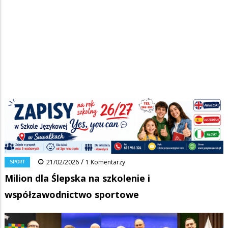
Strona główna
/
Wiadomości
/
Sport
/
Ścieżka
Milion dla Ślepska na szkolenie i współzawodnictwo sportowe
nawigacyjna
Facebook
Pinterest
Tumblr
Reddit
Share
0
/
SPORT
21/02/2026
1 Komentarzy
Milion dla Ślepska na szkolenie i
współzawodnictwo sportowe