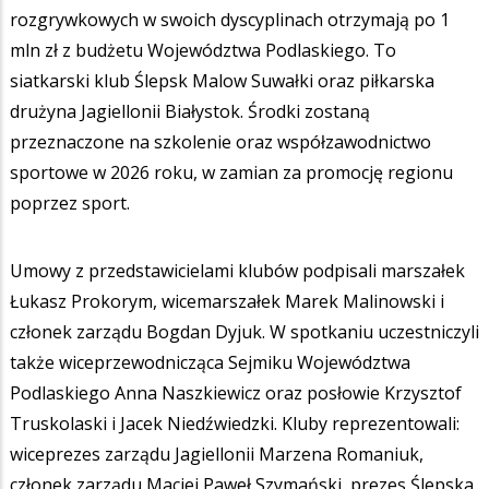
rozgrywkowych w swoich dyscyplinach otrzymają po 1
mln zł z budżetu Województwa Podlaskiego. To
siatkarski klub Ślepsk Malow Suwałki oraz piłkarska
drużyna Jagiellonii Białystok. Środki zostaną
przeznaczone na szkolenie oraz współzawodnictwo
sportowe w 2026 roku, w zamian za promocję regionu
poprzez sport.
Umowy z przedstawicielami klubów podpisali marszałek
Łukasz Prokorym, wicemarszałek Marek Malinowski i
członek zarządu Bogdan Dyjuk. W spotkaniu uczestniczyli
także wiceprzewodnicząca Sejmiku Województwa
Podlaskiego Anna Naszkiewicz oraz posłowie Krzysztof
Truskolaski i Jacek Niedźwiedzki. Kluby reprezentowali:
wiceprezes zarządu Jagiellonii Marzena Romaniuk,
członek zarządu Maciej Paweł Szymański, prezes Ślepska