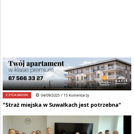
Strona główna
/
Wiadomości
/
Z życia miasta
/
Ścieżka
"Straż miejska w Suwałkach jest potrzebna"
nawigacyjna
Facebook
Pinterest
Tumblr
Reddit
Share
0
/
Z ŻYCIA MIASTA
04/09/2025
15 Komentarzy
"Straż miejska w Suwałkach jest potrzebna"