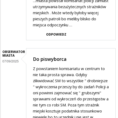
…miasta powstał komisariat policji zamiast
utrzymywania bezużytecznych strażników
miejskich . Może wtedy byłoby więcej
pieszych patroli bo mieliby blisko do
miejsca odpoczynku …
ODPOWIEDZ
OBSERWATOR
MIASTA
Do piswyborca
07/09/2025
Z powstaniem komisariatu w centrum to
nie taka prosta sprawa. Gdyby
zlikwidować SM to wszystkie " drobniejsze
" wykroczenia przeszy by do zadań Policji a
oni powinni zajmować się " grubszymi"
sprawami od wykroczeń do przestępstw a
nie tym co robi SM. Poza tym strażnik
miejski kosztuje podatnika stosunkowo
niewiele bo to urzędnik i nie jest w