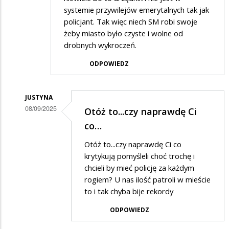
systemie przywilejów emerytalnych tak jak
policjant. Tak więc niech SM robi swoje
żeby miasto było czyste i wolne od
drobnych wykroczeń.
ODPOWIEDZ
JUSTYNA
08/09/2025
Otóż to...czy naprawdę Ci
Dodane
co…
przez
Otóż to...czy naprawdę Ci co
Obserwator
krytykują pomyśleli choć trochę i
miasta
chcieli by mieć policję za każdym
rogiem? U nas ilość patroli w mieście
w
to i tak chyba bije rekordy
odpowiedzi
ODPOWIEDZ
na
Do