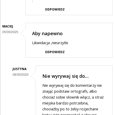
.
ODPOWIEDZ
MACIEJ
05/09/2025
Aby napewno
Likwidacja ,nieurzytki
ODPOWIEDZ
JUSTYNA
08/09/2025
Nie wyrywaj się do…
Dodane
Nie wyrywaj się do komentarzy nie
przez
znając podstaw ortografii, albo
Maciej
chociaż sobie słownik włącz, a straż
miejska bardzo potrzebna,
w
chociażby po to żeby rozjechane
odpowiedzi
koty i jeże posprzątać z ulicy po