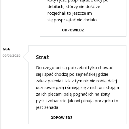
na
debilach, którzy nie dość że
Aby
rozjechali to jeszcze im
się posprzątać nie chciało
napewno
ODPOWIEDZ
GGG
05/09/2025
Straż
Do czego oni są potrzebni tylko chować
się i spać chodzą po sejneńskiej gdzie
zakaz palenia i tak z tym nic nie robią dalej
uczniowie palą i śmieją się z nich oni stoją a
za ich plecami palą pognać ich na zbity
pysk i zobaczcie jak oni pilnują porządku to
jest żenada
ODPOWIEDZ