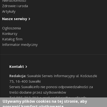
Nieruchomości
Zdrowie i uroda
Artykuły
Nasze serwisy
Ogłoszenia
Konkursy
Katalog firm
Informator medyczny
Kontakt
Redakcja:
Suwalski Serwis Informacyjny ul. Kościuszki
75, 16-400 Suwałki
Serwis Suwalki.info nie ponosi odpowiedzialności za
treści dodane przez użytkowników
Tel: 885-212-212 e-mail:
redakcja@suwalki.info
,
Używamy plików cookies na tej stronie, aby
reklama@suwalki.info
poprawić komfort użytkowania