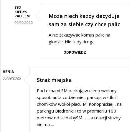
TEZ
KIEDYS
Moze niech kazdy decyduje
PALILEM
06/09/2025
sam za siebie czy chce palic
Dodane
A nie zakazywac komus palic na
przez
glodzie. Nie tedy droga.
Ggg
ODPOWIEDZ
w
odpowiedzi
HENIA
na
05/09/2025
Straż miejska
Straż
Pod oknami SM parkują w niedozwolony
sposób auta codziennie , parkują wzdłuż
chomików wokół placu M. Konopnickiej , na
parkingu Biedronki i to w promieniu 100
metrów od siedzibySM ….. a reakcji służby
nie ma….