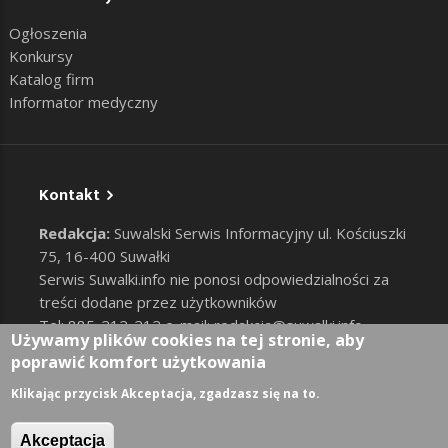
Ogłoszenia
Konkursy
Katalog firm
Informator medyczny
Kontakt
Redakcja:
Suwalski Serwis Informacyjny ul. Kościuszki
75, 16-400 Suwałki
Serwis Suwalki.info nie ponosi odpowiedzialności za
treści dodane przez użytkowników
Tel: 885-212-212 e-mail:
redakcja@suwalki.info
,
Używamy plików cookies na tej stronie, aby
reklama@suwalki.info
poprawić komfort użytkowania
RODO
|
Cookies
Zaloguj
Klikając przycisk Akceptacja, zgadzasz się na to.
User account menu
Akceptacja