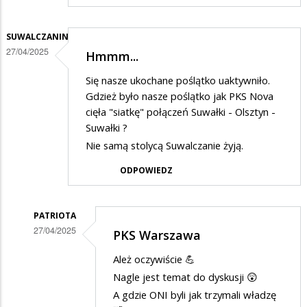
SUWALCZANIN
27/04/2025
Hmmm...
Się nasze ukochane poślątko uaktywniło.
Gdzież było nasze poślątko jak PKS Nova
cięła "siatkę" połączeń Suwałki - Olsztyn -
Suwałki ?
Nie samą stolycą Suwalczanie żyją.
ODPOWIEDZ
PATRIOTA
27/04/2025
PKS Warszawa
Dodane
Ależ oczywiście 💪
przez
Nagle jest temat do dyskusji 😲
SUWALCZANIN
A gdzie ONI byli jak trzymali władzę