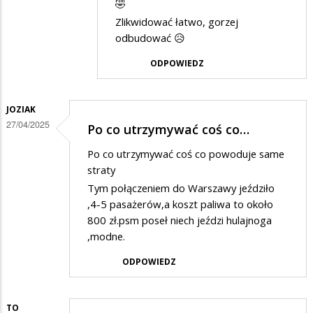
w
🤣
Zlikwidować łatwo, gorzej
odpowiedzi
odbudować 😥
na
Hmmm...
ODPOWIEDZ
JOZIAK
27/04/2025
Po co utrzymywać coś co…
Po co utrzymywać coś co powoduje same
straty
Tym połączeniem do Warszawy jeździło
,4-5 pasażerów,a koszt paliwa to około
800 zł.psm poseł niech jeździ hulajnoga
,modne.
ODPOWIEDZ
TO