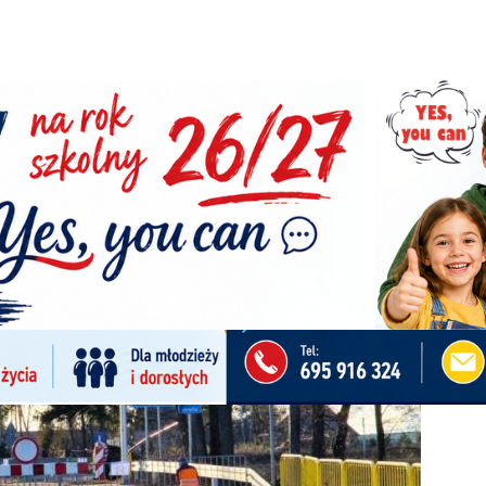
wą mostu na ul. Krzywólka?
Facebook
Pinterest
Tumblr
Reddit
S
0