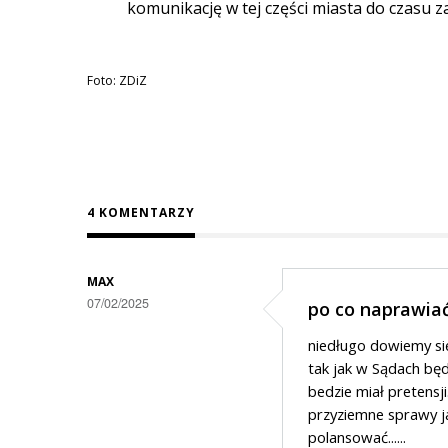
komunikację w tej części miasta do czasu 
Foto: ZDiZ
4 KOMENTARZY
MAX
07/02/2025
po co naprawiać
niedługo dowiemy się
tak jak w Sądach będ
bedzie miał pretensji.
przyziemne sprawy jak
polansować......