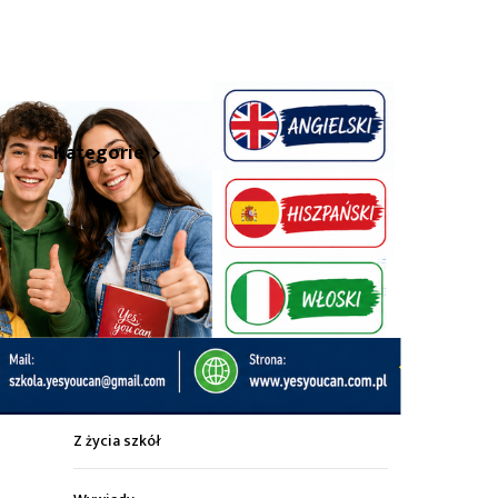
hare
Kategorie
Z życia miasta
Sport
Kultura
Wiadomości z regionu
Z życia szkół