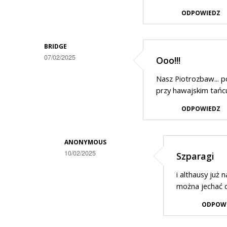
ODPOWIEDZ
BRIDGE
07/02/2025
Ooo!!!
Nasz Piotrozbaw... p
przy hawajskim tańc
ODPOWIEDZ
ANONYMOUS
10/02/2025
Szparagi
Dodane
i althausy już
przez
można jechać d
Bridge
ODPOW
w
odpowiedzi