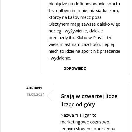
pieniądze na dofinansowanie sportu
też dałbym im mniej niż siatkarzom,
którzy na każdy mecz poza
Olsztynem mają zawsze daleko więc
noclegi, wyżywienie, dalekie
przejazdy itp. Klubu w Plus Lidze
wiele miast nam zazdrości. Lepiej
niech to idzie na sport niż przeżarcie
i wydalenie.
ODPOWIEDZ
ADRIAN1
18/09/2024
Grają w czwartej lidze
Dodane
licząc od góry
przez
Nazwa "III liga" to
OLO
marketingowe oszustwo.
w
Jednym słowem: podrzędna