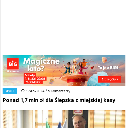
Strona główna
/
Wiadomości
/
Sport
/
Ścieżka
Ponad 1,7 mln zł dla Ślepska z miejskiej kasy
nawigacyjna
Facebook
Pinterest
Tumblr
Reddit
Share
0
/
SPORT
17/09/2024
9 Komentarzy
Ponad 1,7 mln zł dla Ślepska z miejskiej kasy