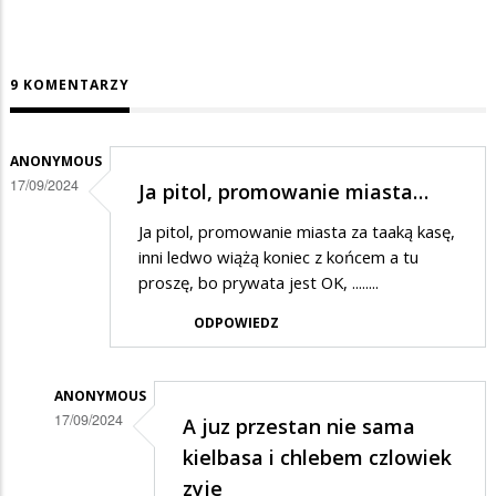
9 KOMENTARZY
ANONYMOUS
17/09/2024
Ja pitol, promowanie miasta…
Ja pitol, promowanie miasta za taaką kasę,
inni ledwo wiążą koniec z końcem a tu
proszę, bo prywata jest OK, ........
ODPOWIEDZ
ANONYMOUS
17/09/2024
A juz przestan nie sama
Dodane
kielbasa i chlebem czlowiek
przez
zyje