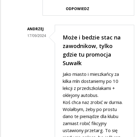
Adrian1
ODPOWIEDZ
w
odpowiedzi
na
ANDRZEJ
17/09/2024
Może i bedzie stac na
"Promocja
Dodane
zawodnikow, tylko
Suwałk"
przez
gdzie tu promocja
-
Anonymous
Suwałk
przepis
w
na
Jako miasto i mieszkańcy za
odpowiedzi
kilka mln dostaniemy po 10
defraudację
lekcji z przedszkolakami +
na
oklejony autobus.
Bedzie
Koś chca naz zrobić w durnia.
ich
Wolałbym, żeby po prostu
stac
dano te pieniądze dla klubu
zamiast robić fikcyjny
na
ustawiony przetarg. To się
transfer/y