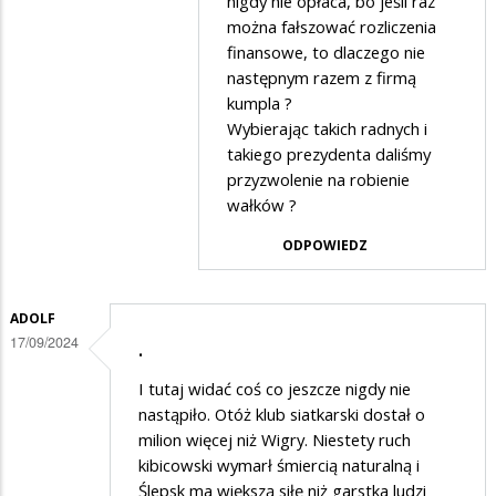
nigdy nie opłaca, bo jeśli raz
zawodnikow
można fałszować rozliczenia
finansowe, to dlaczego nie
następnym razem z firmą
kumpla ?
Wybierając takich radnych i
takiego prezydenta daliśmy
przyzwolenie na robienie
wałków ?
ODPOWIEDZ
ADOLF
17/09/2024
.
I tutaj widać coś co jeszcze nigdy nie
nastąpiło. Otóż klub siatkarski dostał o
milion więcej niż Wigry. Niestety ruch
kibicowski wymarł śmiercią naturalną i
Ślepsk ma większą siłę niż garstka ludzi