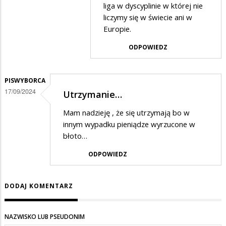
liga w dyscyplinie w której nie
odpowiedzi
liczymy się w świecie ani w
na
Europie.
Który
ODPOWIEDZ
klub
ważniejszy?
PISWYBORCA
17/09/2024
Utrzymanie…
Mam nadzieję , że się utrzymają bo w
innym wypadku pieniądze wyrzucone w
błoto…
ODPOWIEDZ
DODAJ KOMENTARZ
NAZWISKO LUB PSEUDONIM