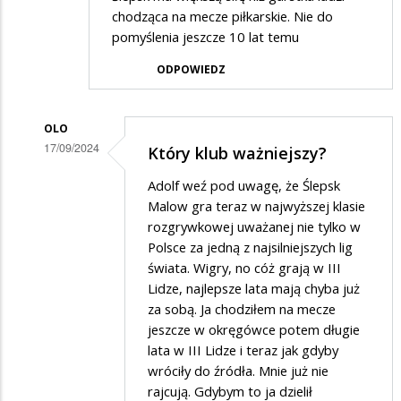
chodząca na mecze piłkarskie. Nie do
pomyślenia jeszcze 10 lat temu
ODPOWIEDZ
OLO
17/09/2024
Który klub ważniejszy?
Dodane
Adolf weź pod uwagę, że Ślepsk
przez
Malow gra teraz w najwyższej klasie
Adolf
rozgrywkowej uważanej nie tylko w
Polsce za jedną z najsilniejszych lig
w
świata. Wigry, no cóż grają w III
odpowiedzi
Lidze, najlepsze lata mają chyba już
na
za sobą. Ja chodziłem na mecze
.
jeszcze w okręgówce potem długie
lata w III Lidze i teraz jak gdyby
wróciły do źródła. Mnie już nie
rajcują. Gdybym to ja dzielił