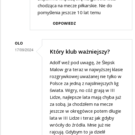
chodząca na mecze piłkarskie. Nie do
pomyślenia jeszcze 10 lat temu
ODPOWIEDZ
OLO
17/09/2024
Który klub ważniejszy?
Dodane
Adolf weź pod uwagę, że Ślepsk
przez
Malow gra teraz w najwyższej klasie
Adolf
rozgrywkowej uważanej nie tylko w
Polsce za jedną z najsilniejszych lig
w
świata. Wigry, no cóż grają w III
odpowiedzi
Lidze, najlepsze lata mają chyba już
na
za sobą. Ja chodziłem na mecze
.
jeszcze w okręgówce potem długie
lata w III Lidze i teraz jak gdyby
wróciły do źródła. Mnie już nie
rajcują. Gdybym to ja dzielił