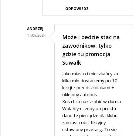
Adrian1
ODPOWIEDZ
w
odpowiedzi
na
ANDRZEJ
17/09/2024
Może i bedzie stac na
"Promocja
Dodane
zawodnikow, tylko
Suwałk"
przez
gdzie tu promocja
-
Anonymous
Suwałk
przepis
w
na
Jako miasto i mieszkańcy za
odpowiedzi
kilka mln dostaniemy po 10
defraudację
lekcji z przedszkolakami +
na
oklejony autobus.
Bedzie
Koś chca naz zrobić w durnia.
ich
Wolałbym, żeby po prostu
stac
dano te pieniądze dla klubu
zamiast robić fikcyjny
na
ustawiony przetarg. To się
transfer/y