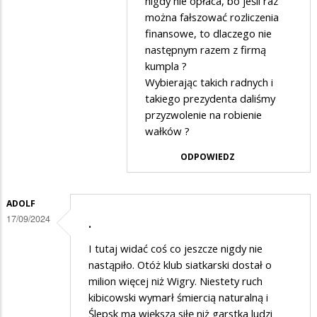
nigdy nie opłaca, bo jeśli raz
zawodnikow
można fałszować rozliczenia
finansowe, to dlaczego nie
następnym razem z firmą
kumpla ?
Wybierając takich radnych i
takiego prezydenta daliśmy
przyzwolenie na robienie
wałków ?
ODPOWIEDZ
ADOLF
17/09/2024
.
I tutaj widać coś co jeszcze nigdy nie
nastąpiło. Otóż klub siatkarski dostał o
milion więcej niż Wigry. Niestety ruch
kibicowski wymarł śmiercią naturalną i
Ślepsk ma większą siłę niż garstka ludzi