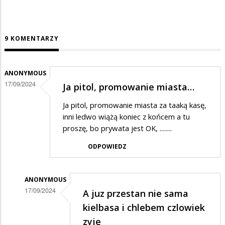
9 KOMENTARZY
ANONYMOUS
17/09/2024
Ja pitol, promowanie miasta…
Ja pitol, promowanie miasta za taaką kasę,
inni ledwo wiążą koniec z końcem a tu
proszę, bo prywata jest OK, ........
ODPOWIEDZ
ANONYMOUS
17/09/2024
A juz przestan nie sama
Dodane
kielbasa i chlebem czlowiek
przez
zyje