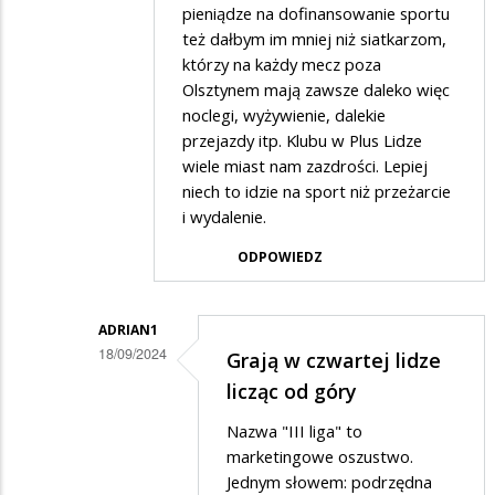
pieniądze na dofinansowanie sportu
też dałbym im mniej niż siatkarzom,
którzy na każdy mecz poza
Olsztynem mają zawsze daleko więc
noclegi, wyżywienie, dalekie
przejazdy itp. Klubu w Plus Lidze
wiele miast nam zazdrości. Lepiej
niech to idzie na sport niż przeżarcie
i wydalenie.
ODPOWIEDZ
ADRIAN1
18/09/2024
Grają w czwartej lidze
Dodane
licząc od góry
przez
Nazwa "III liga" to
OLO
marketingowe oszustwo.
w
Jednym słowem: podrzędna