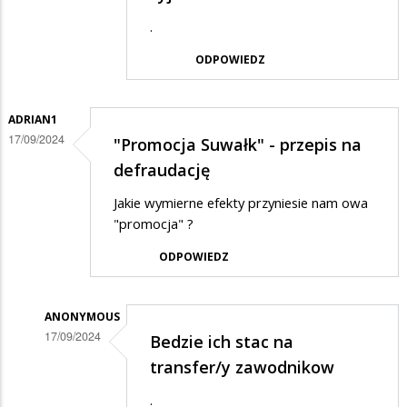
Anonymous
.
w
ODPOWIEDZ
odpowiedzi
na
ADRIAN1
Ja
17/09/2024
"Promocja Suwałk" - przepis na
pitol,
defraudację
promowanie
miasta…
Jakie wymierne efekty przyniesie nam owa
"promocja" ?
ODPOWIEDZ
ANONYMOUS
17/09/2024
Bedzie ich stac na
Dodane
transfer/y zawodnikow
przez
.