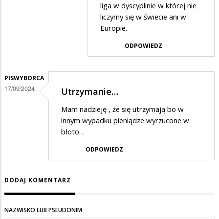
liga w dyscyplinie w której nie
odpowiedzi
liczymy się w świecie ani w
na
Europie.
Który
ODPOWIEDZ
klub
ważniejszy?
PISWYBORCA
17/09/2024
Utrzymanie…
Mam nadzieję , że się utrzymają bo w
innym wypadku pieniądze wyrzucone w
błoto…
ODPOWIEDZ
DODAJ KOMENTARZ
NAZWISKO LUB PSEUDONIM