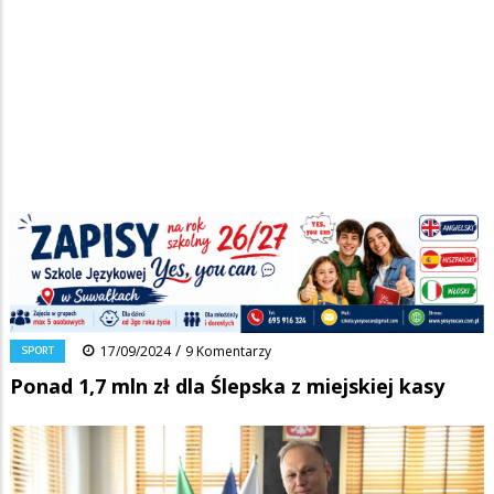
Strona główna
/
Wiadomości
/
Sport
/
Ścieżka
Ponad 1,7 mln zł dla Ślepska z miejskiej kasy
nawigacyjna
Facebook
Pinterest
Tumblr
Reddit
Share
0
/
SPORT
17/09/2024
9 Komentarzy
Ponad 1,7 mln zł dla Ślepska z miejskiej kasy