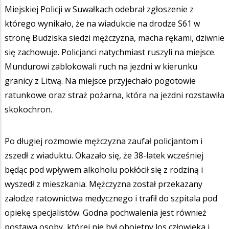
Miejskiej Policji w Suwałkach odebrał zgłoszenie z
którego wynikało, że na wiadukcie na drodze S61 w
stronę Budziska siedzi mężczyzna, macha rękami, dziwnie
się zachowuje. Policjanci natychmiast ruszyli na miejsce.
Mundurowi zablokowali ruch na jezdni w kierunku
granicy z Litwą. Na miejsce przyjechało pogotowie
ratunkowe oraz straż pożarna, która na jezdni rozstawiła
skokochron.
Po długiej rozmowie mężczyzna zaufał policjantom i
zszedł z wiaduktu. Okazało się, że 38-latek wcześniej
będąc pod wpływem alkoholu pokłócił się z rodziną i
wyszedł z mieszkania. Mężczyzna został przekazany
załodze ratownictwa medycznego i trafił do szpitala pod
opiekę specjalistów. Godna pochwalenia jest również
postawa osoby, której nie był obojętny los człowieka i