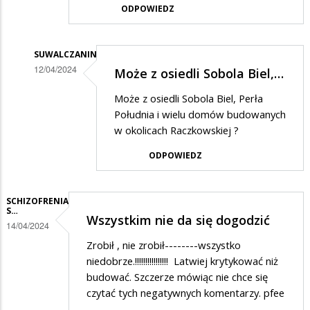
ODPOWIEDZ
SUWALCZANIN
12/04/2024
Może z osiedli Sobola Biel,…
Dodane
Może z osiedli Sobola Biel, Perła
przez
Południa i wielu domów budowanych
Adrian
w okolicach Raczkowskiej ?
w
ODPOWIEDZ
odpowiedzi
na
SCHIZOFRENIA
Ludność
S…
Wszystkim nie da się dogodzić
14/04/2024
miasta
Zrobił , nie zrobił--------wszystko
nie
niedobrze.!!!!!!!!!!!!!!!! Latwiej krytykować niż
rośnie,
budować. Szczerze mówiąc nie chce się
więc
czytać tych negatywnych komentarzy. pfee