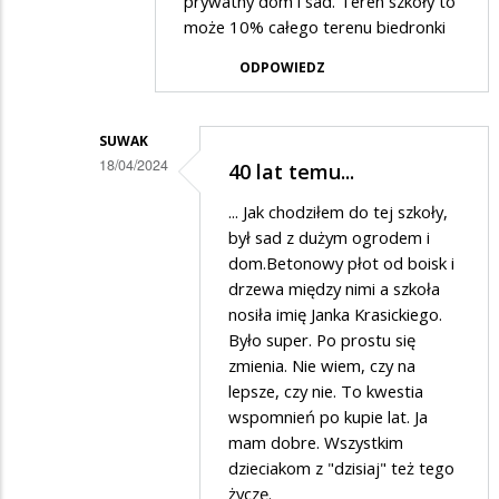
w
prywatny dom i sad. Teren szkoły to
może 10% całego terenu biedronki
odpowiedzi
na
ODPOWIEDZ
MOLOCH
SUWAK
18/04/2024
40 lat temu...
Dodane
... Jak chodziłem do tej szkoły,
przez
był sad z dużym ogrodem i
Uczeń
dom.Betonowy płot od boisk i
drzewa między nimi a szkoła
w
nosiła imię Janka Krasickiego.
odpowiedzi
Było super. Po prostu się
na
zmienia. Nie wiem, czy na
20lat
lepsze, czy nie. To kwestia
wspomnień po kupie lat. Ja
temu
mam dobre. Wszystkim
gdy
dzieciakom z "dzisiaj" też tego
chodziłam
życzę.