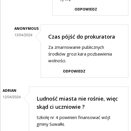
do…
ODPOWIEDZ
ANONYMOUS
13/04/2024
Czas pójść do prokuratora
Dodane
Za zmarnowanie publicznych
przez
środków grozi kara pozbawienia
Mieszkaniec
wolności.
w
ODPOWIEDZ
odpowiedzi
na
ADRIAN
MOLOCH
12/04/2024
Ludność miasta nie rośnie, więc
skąd ci uczniowie ?
Szkołę nr 4 powinien finansować wójt
gminy Suwałki.