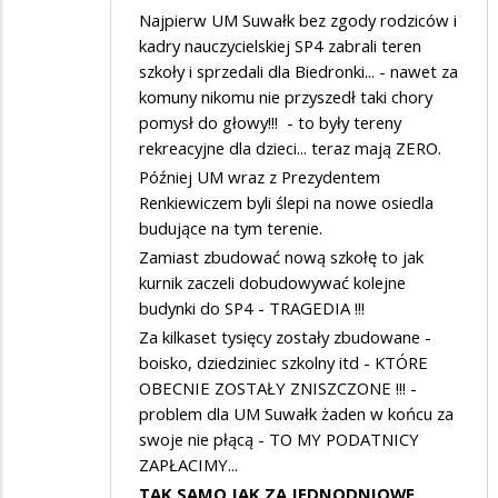
Najpierw UM Suwałk bez zgody rodziców i
kadry nauczycielskiej SP4 zabrali teren
szkoły i sprzedali dla Biedronki... - nawet za
komuny nikomu nie przyszedł taki chory
pomysł do głowy!!! - to były tereny
rekreacyjne dla dzieci... teraz mają ZERO.
Później UM wraz z Prezydentem
Renkiewiczem byli ślepi na nowe osiedla
budujące na tym terenie.
Zamiast zbudować nową szkołę to jak
kurnik zaczeli dobudowywać kolejne
budynki do SP4 - TRAGEDIA !!!
Za kilkaset tysięcy zostały zbudowane -
boisko, dziedziniec szkolny itd - KTÓRE
OBECNIE ZOSTAŁY ZNISZCZONE !!! -
problem dla UM Suwałk żaden w końcu za
swoje nie płącą - TO MY PODATNICY
ZAPŁACIMY...
TAK SAMO JAK ZA JEDNODNIOWE