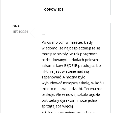
skąd
ci
ODPOWIEDZ
uczniowie
?
ONA
15/04/2024
...
Dodane
Po co moloch w mieście, kiedy
przez
wiadomo, że najbezpieczniejsze są
Schizofrenia
mniejsze szkoły! W tak potężnych i
rozbudowanych szkołach pełnych
s…
zakamarków BĘDZIE patologia, bo
w
nikt nie jest w stanie nad nią
odpowiedzi
zapanować. A można było
na
wybudować mniejszą szkołę, w końu
miasto ma swoje działki. Terenu nie
Wszystkim
brakuje. Ale w nowej szkole będzie
nie
potrzebny dyrektor i może jedna
da
sprzątająca więcej.
się
A tak pan prezydent oszędzi dwa