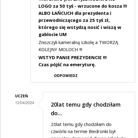
LOGO za 50 tyś - wrzucone do kosza !!!
ALBO ŁAŃCUCH dla prezydenta i
przewodniczącego za 25 tyś zł,
którego się wstydzą nosić i wiszą w
gablocie UM
Zniszczyli kameralną szkołę a TWORZĄ
KOLEJNY MOLOCH !!!
WSTYD PANIE PREZYDENCIE !!!
Czas pójść na emeryturę.
ODPOWIEDZ
UCZEŃ
12/04/2024
20lat temu gdy chodziłam
Dodane
do…
przez
20lat temu gdy chodziłam do
Mieszkaniec
czwórki na termie Biedronki był