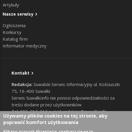
Artykuły
Nasze serwisy
Ogłoszenia
Konkursy
Katalog firm
Informator medyczny
Kontakt
Redakcja:
Suwalski Serwis Informacyjny ul. Kościuszki
75, 16-400 Suwałki
Serwis Suwalki.info nie ponosi odpowiedzialności za
treści dodane przez użytkowników
Tel: 885-212-212 e-mail:
redakcja@suwalki.info
,
Używamy plików cookies na tej stronie, aby
reklama@suwalki.info
poprawić komfort użytkowania
RODO
|
Cookies
Zaloguj
Klikając przycisk Akceptacja, zgadzasz się na to.