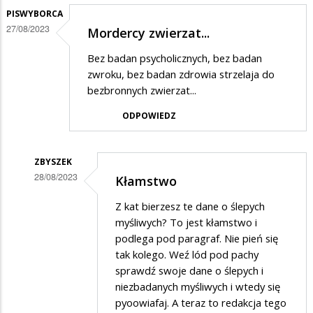
PISWYBORCA
27/08/2023
Mordercy zwierzat...
Bez badan psycholicznych, bez badan
zwroku, bez badan zdrowia strzelaja do
bezbronnych zwierzat...
ODPOWIEDZ
ZBYSZEK
28/08/2023
Kłamstwo
Dodane
Z kat bierzesz te dane o ślepych
przez
myśliwych? To jest kłamstwo i
PiSwyborca
podlega pod paragraf. Nie pień się
tak kolego. Weź lód pod pachy
w
sprawdź swoje dane o ślepych i
odpowiedzi
niezbadanych myśliwych i wtedy się
na
pyoowiafaj. A teraz to redakcja tego