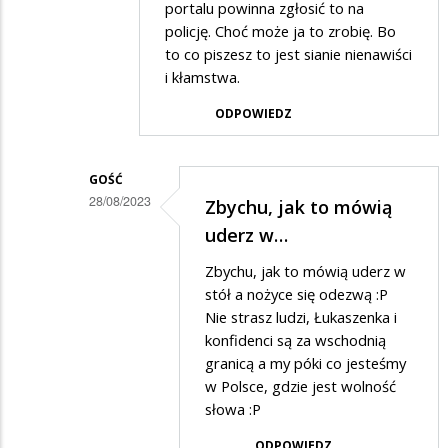
Mordercy
portalu powinna zgłosić to na
policję. Choć może ja to zrobię. Bo
zwierzat...
to co piszesz to jest sianie nienawiści
i kłamstwa.
ODPOWIEDZ
GOŚĆ
28/08/2023
Zbychu, jak to mówią
Dodane
uderz w…
przez
Zbychu, jak to mówią uderz w
Zbyszek
stół a nożyce się odezwą :P
w
Nie strasz ludzi, Łukaszenka i
konfidenci są za wschodnią
odpowiedzi
granicą a my póki co jesteśmy
na
w Polsce, gdzie jest wolność
Kłamstwo
słowa :P
ODPOWIEDZ