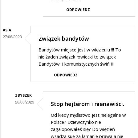
Nie
ODPOWIEDZ
podaję
w
ASIA
odpowiedzi
27/08/2023
Związek bandytów
na
stop
Bandytów miejsce jest w więzieniu !!! To
nie żaden związek łowiecki to związek
Bandytów i komunistycznych świń !!!
ODPOWIEDZ
ZBYSZEK
28/08/2023
Stop hejterom i nienawiści.
Dodane
Od kiedy myślistwo jest nielegalne w
przez
Polsce? Dziewczynko nie
Asia
zagalopowałeś się? Do więzień
wsadza sue za łamanie prawa a nie
w