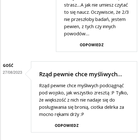
Stop
strasz....A jak nie umiesz czytać
hejt
to się naucz. Oczywiscie, że 2/3
nie przeszłoby badań, jestem
w
pewien, z tych czy innych
odpowiedzi
powodów....
na
ODPOWIEDZ
Klamstwo
GOŚĆ
27/08/2023
Rząd pewnie chce myśliwych…
Rząd pewnie chce myśliwych podciągnąć
pod wojsko, jak wszystko zresztą :P Tylko,
że większość z nich nie nadaje się do
posługiwania się bronią, ciotka delirka za
mocno rękami drży :P
ODPOWIEDZ