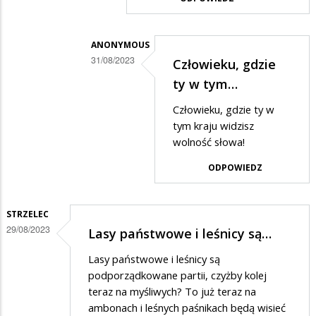
ANONYMOUS
31/08/2023
Człowieku, gdzie
Dodane
ty w tym…
przez
Człowieku, gdzie ty w
Gość
tym kraju widzisz
w
wolność słowa!
odpowiedzi
ODPOWIEDZ
na
Zbychu,
STRZELEC
jak
29/08/2023
Lasy państwowe i leśnicy są…
to
Lasy państwowe i leśnicy są
mówią
podporządkowane partii, czyżby kolej
uderz
teraz na myśliwych? To już teraz na
w…
ambonach i leśnych paśnikach będą wisieć