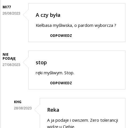
MI77
26/08/2023
A czy była
Kiełbasa myśliwska, o pardom wyborcza ?
ODPOWIEDZ
NIE
PODAJĘ
stop
27/08/2023
ręki myśliwym. Stop.
ODPOWIEDZ
KHG
28/08/2023
Reka
Dodane
A ja podaje i owszem. Zero tolerancji
przez
widzę u Ciebie.