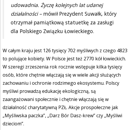
udowadnia. Życzę kolejnych lat udanej
działalności –
mówił Prezydent Suwałk, który
otrzymał pamiątkową statuetkę za zasługi
dla Polskiego Związku Łowieckiego.
W całym kraju jest 126 tysięcy 702 myśliwych z czego 4823
to polujące kobiety. W Polsce jest też 2770 kół łowieckich.
W szeregi zrzeszenia rok rocznie wstępuje kilka tysięcy
osób, które chętnie włączają się w wiele akcji służących
zachowaniu i ochronie rodzimego ekosystemu. Polscy
myśliwi prowadzą edukację ekologiczną, są
zaangażowani społecznie i chętnie włączają się w
działalność charytatywną PZŁ. Akcje prospołeczne jak
„Myśliwska paczka”, „Darz Bór Dasz-krew” czy „Myśliwi
dzieciom”.