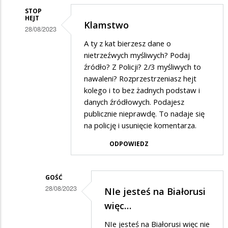
STOP
HEJT
Klamstwo
28/08/2023
Dodane
A ty z kat bierzesz dane o
nietrzeźwych myśliwych? Podaj
przez
źródło? Z Policji? 2/3 myśliwych to
Adam
nawaleni? Rozprzestrzeniasz hejt
w
kolego i to bez żadnych podstaw i
danych źródłowych. Podajesz
odpowiedzi
publicznie nieprawdę. To nadaje się
na
na policję i usunięcie komentarza.
Myśliwi,
ODPOWIEDZ
a
zwłaszcza
myśliwi…
GOŚĆ
28/08/2023
NIe jesteś na Białorusi
Dodane
więc…
przez
NIe jesteś na Białorusi więc nie