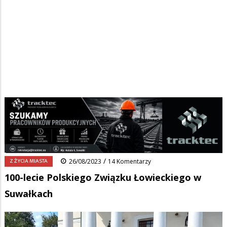
Strona główna
/
Wiadomości
/
Z życia miasta
/
Ścieżka
100-lecie Polskiego Związku Łowieckiego w Suwałkach
nawigacyjna
Facebook
Pinterest
Tumblr
Reddit
Share
0
/
Z ŻYCIA MIASTA
26/08/2023
14 Komentarzy
100-lecie Polskiego Związku Łowieckiego w
Suwałkach