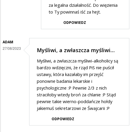
za legalna działalność. Do więzienia
odpowiedzi
to Ty powinnaś iść za hejt.
na
ODPOWIEDZ
Związek
bandytów
ADAM
27/08/2023
Myśliwi, a zwłaszcza myśliwi…
Myśliwi, a zwłaszcza myśliwi-alkoholicy są
bardzo wdzięczni, że rząd PiS nie puścił
ustawy, która kazałaby im przejść
ponowne badania lekarskie i
psychologiczne :P Pewnie 2/3 z nich
straciłoby wtedy broń za chlanie :P Stąd
pewnie takie wierno-poddańcze hołdy
jakiemuś sekretarzowi ze Śwajcarii :P
ODPOWIEDZ