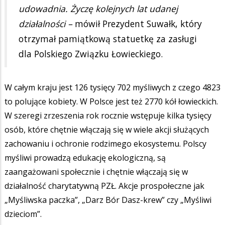
udowadnia. Życzę kolejnych lat udanej
działalności –
mówił Prezydent Suwałk, który
otrzymał pamiątkową statuetkę za zasługi
dla Polskiego Związku Łowieckiego.
W całym kraju jest 126 tysięcy 702 myśliwych z czego 4823
to polujące kobiety. W Polsce jest też 2770 kół łowieckich.
W szeregi zrzeszenia rok rocznie wstępuje kilka tysięcy
osób, które chętnie włączają się w wiele akcji służących
zachowaniu i ochronie rodzimego ekosystemu. Polscy
myśliwi prowadzą edukację ekologiczną, są
zaangażowani społecznie i chętnie włączają się w
działalność charytatywną PZŁ. Akcje prospołeczne jak
„Myśliwska paczka”, „Darz Bór Dasz-krew” czy „Myśliwi
dzieciom”.