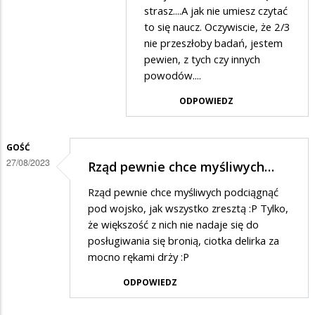
Stop
strasz....A jak nie umiesz czytać
hejt
to się naucz. Oczywiscie, że 2/3
nie przeszłoby badań, jestem
w
pewien, z tych czy innych
odpowiedzi
powodów....
na
ODPOWIEDZ
Klamstwo
GOŚĆ
27/08/2023
Rząd pewnie chce myśliwych…
Rząd pewnie chce myśliwych podciągnąć
pod wojsko, jak wszystko zresztą :P Tylko,
że większość z nich nie nadaje się do
posługiwania się bronią, ciotka delirka za
mocno rękami drży :P
ODPOWIEDZ