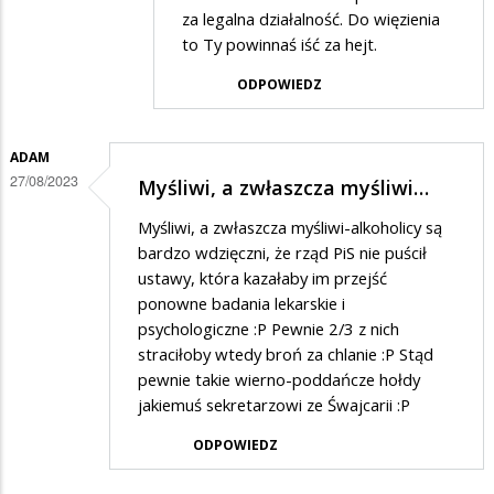
za legalna działalność. Do więzienia
odpowiedzi
to Ty powinnaś iść za hejt.
na
ODPOWIEDZ
Związek
bandytów
ADAM
27/08/2023
Myśliwi, a zwłaszcza myśliwi…
Myśliwi, a zwłaszcza myśliwi-alkoholicy są
bardzo wdzięczni, że rząd PiS nie puścił
ustawy, która kazałaby im przejść
ponowne badania lekarskie i
psychologiczne :P Pewnie 2/3 z nich
straciłoby wtedy broń za chlanie :P Stąd
pewnie takie wierno-poddańcze hołdy
jakiemuś sekretarzowi ze Śwajcarii :P
ODPOWIEDZ