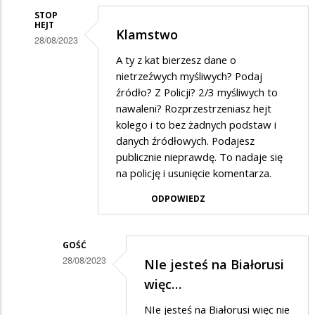
STOP
HEJT
Klamstwo
28/08/2023
Dodane
A ty z kat bierzesz dane o
nietrzeźwych myśliwych? Podaj
przez
źródło? Z Policji? 2/3 myśliwych to
Adam
nawaleni? Rozprzestrzeniasz hejt
w
kolego i to bez żadnych podstaw i
danych źródłowych. Podajesz
odpowiedzi
publicznie nieprawdę. To nadaje się
na
na policję i usunięcie komentarza.
Myśliwi,
ODPOWIEDZ
a
zwłaszcza
myśliwi…
GOŚĆ
28/08/2023
NIe jesteś na Białorusi
Dodane
więc…
przez
NIe jesteś na Białorusi więc nie