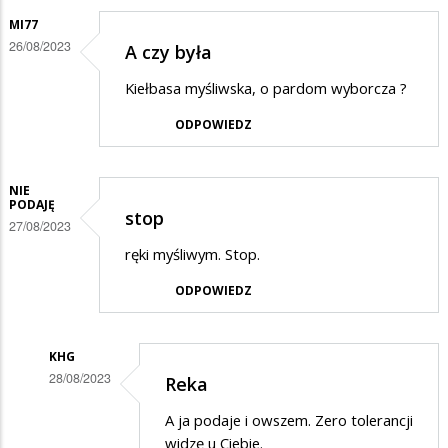
MI77
26/08/2023
A czy była
Kiełbasa myśliwska, o pardom wyborcza ?
ODPOWIEDZ
NIE
PODAJĘ
stop
27/08/2023
ręki myśliwym. Stop.
ODPOWIEDZ
KHG
28/08/2023
Reka
Dodane
A ja podaje i owszem. Zero tolerancji
przez
widzę u Ciebie.