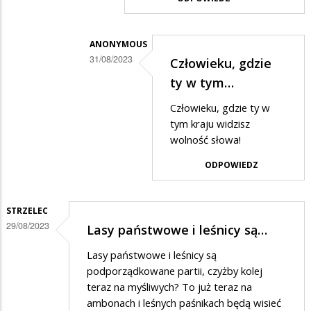
ANONYMOUS
31/08/2023
Człowieku, gdzie
Dodane
ty w tym…
przez
Człowieku, gdzie ty w
Gość
tym kraju widzisz
w
wolność słowa!
odpowiedzi
ODPOWIEDZ
na
Zbychu,
STRZELEC
jak
29/08/2023
Lasy państwowe i leśnicy są…
to
Lasy państwowe i leśnicy są
mówią
podporządkowane partii, czyżby kolej
uderz
teraz na myśliwych? To już teraz na
w…
ambonach i leśnych paśnikach będą wisieć