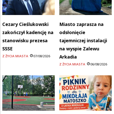
Cezary Cieślukowski
Miasto zaprasza na
zakończył kadencję na
odsłonięcie
stanowisku prezesa
tajemniczej instalacji
SSSE
na wyspie Zalewu
Z ŻYCIA MIASTA
07/08/2026
Arkadia
Z ŻYCIA MIASTA
06/08/2026