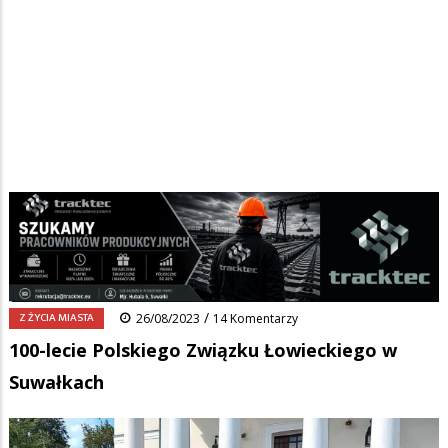
Strona główna
/
Wiadomości
/
Z życia miasta
/
Ścieżka
100-lecie Polskiego Związku Łowieckiego w Suwałkach
nawigacyjna
Facebook
Pinterest
Tumblr
Reddit
Share
0
/
Z ŻYCIA MIASTA
26/08/2023
14 Komentarzy
100-lecie Polskiego Związku Łowieckiego w
Suwałkach