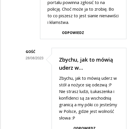
Mordercy
portalu powinna zgłosić to na
policję. Choć może ja to zrobię. Bo
zwierzat...
to co piszesz to jest sianie nienawiści
i kłamstwa.
ODPOWIEDZ
GOŚĆ
28/08/2023
Zbychu, jak to mówią
Dodane
uderz w…
przez
Zbychu, jak to mówią uderz w
Zbyszek
stół a nożyce się odezwą :P
w
Nie strasz ludzi, Łukaszenka i
konfidenci są za wschodnią
odpowiedzi
granicą a my póki co jesteśmy
na
w Polsce, gdzie jest wolność
Kłamstwo
słowa :P
ODPOWIEDZ