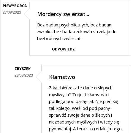
PISWYBORCA
27/08/2023
Mordercy zwierzat...
Bez badan psycholicznych, bez badan
zwroku, bez badan zdrowia strzelaja do
bezbronnych zwierzat...
ODPOWIEDZ
ZBYSZEK
28/08/2023
Kłamstwo
Dodane
Z kat bierzesz te dane o ślepych
przez
myśliwych? To jest kłamstwo i
PiSwyborca
podlega pod paragraf. Nie pień się
tak kolego. Weź lód pod pachy
w
sprawdź swoje dane o ślepych i
odpowiedzi
niezbadanych myśliwych i wtedy się
na
pyoowiafaj. A teraz to redakcja tego