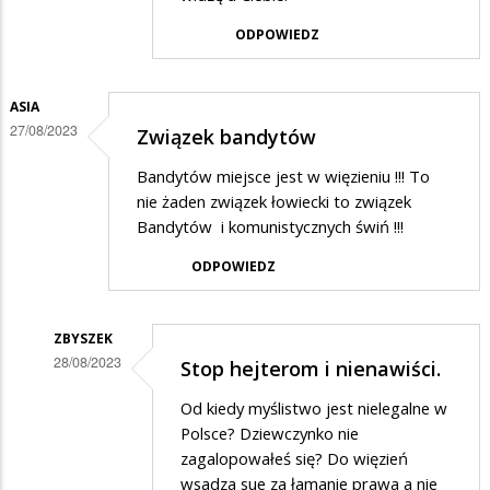
Nie
ODPOWIEDZ
podaję
w
ASIA
odpowiedzi
27/08/2023
Związek bandytów
na
stop
Bandytów miejsce jest w więzieniu !!! To
nie żaden związek łowiecki to związek
Bandytów i komunistycznych świń !!!
ODPOWIEDZ
ZBYSZEK
28/08/2023
Stop hejterom i nienawiści.
Dodane
Od kiedy myślistwo jest nielegalne w
przez
Polsce? Dziewczynko nie
Asia
zagalopowałeś się? Do więzień
wsadza sue za łamanie prawa a nie
w