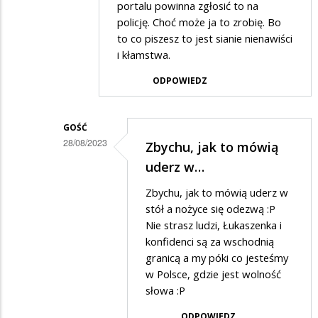
Mordercy
portalu powinna zgłosić to na
policję. Choć może ja to zrobię. Bo
zwierzat...
to co piszesz to jest sianie nienawiści
i kłamstwa.
ODPOWIEDZ
GOŚĆ
28/08/2023
Zbychu, jak to mówią
Dodane
uderz w…
przez
Zbychu, jak to mówią uderz w
Zbyszek
stół a nożyce się odezwą :P
w
Nie strasz ludzi, Łukaszenka i
konfidenci są za wschodnią
odpowiedzi
granicą a my póki co jesteśmy
na
w Polsce, gdzie jest wolność
Kłamstwo
słowa :P
ODPOWIEDZ