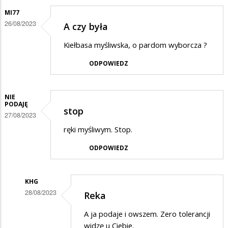
MI77
26/08/2023
A czy była
Kiełbasa myśliwska, o pardom wyborcza ?
ODPOWIEDZ
NIE
PODAJĘ
stop
27/08/2023
ręki myśliwym. Stop.
ODPOWIEDZ
KHG
28/08/2023
Reka
Dodane
A ja podaje i owszem. Zero tolerancji
przez
widzę u Ciebie.