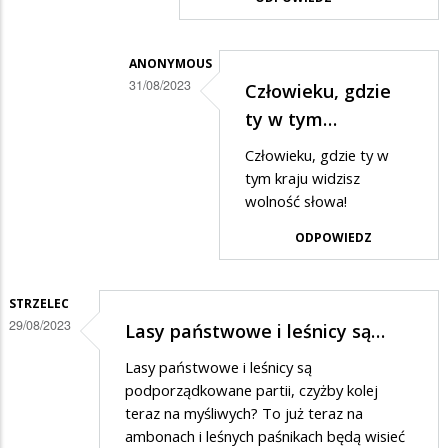
ANONYMOUS
31/08/2023
Człowieku, gdzie
Dodane
ty w tym…
przez
Człowieku, gdzie ty w
Gość
tym kraju widzisz
w
wolność słowa!
odpowiedzi
ODPOWIEDZ
na
Zbychu,
STRZELEC
jak
29/08/2023
Lasy państwowe i leśnicy są…
to
Lasy państwowe i leśnicy są
mówią
podporządkowane partii, czyżby kolej
uderz
teraz na myśliwych? To już teraz na
w…
ambonach i leśnych paśnikach będą wisieć