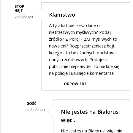
STOP
HEJT
Klamstwo
28/08/2023
Dodane
A ty z kat bierzesz dane o
nietrzeźwych myśliwych? Podaj
przez
źródło? Z Policji? 2/3 myśliwych to
Adam
nawaleni? Rozprzestrzeniasz hejt
w
kolego i to bez żadnych podstaw i
danych źródłowych. Podajesz
odpowiedzi
publicznie nieprawdę. To nadaje się
na
na policję i usunięcie komentarza.
Myśliwi,
ODPOWIEDZ
a
zwłaszcza
myśliwi…
GOŚĆ
28/08/2023
NIe jesteś na Białorusi
Dodane
więc…
przez
NIe jesteś na Białorusi więc nie