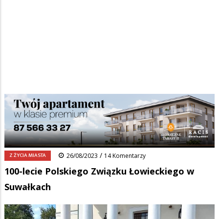
Strona główna
/
Wiadomości
/
Z życia miasta
/
Ścieżka
100-lecie Polskiego Związku Łowieckiego w Suwałkach
nawigacyjna
Facebook
Pinterest
Tumblr
Reddit
Share
0
/
Z ŻYCIA MIASTA
26/08/2023
14 Komentarzy
100-lecie Polskiego Związku Łowieckiego w
Suwałkach