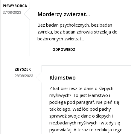
PISWYBORCA
27/08/2023
Mordercy zwierzat...
Bez badan psycholicznych, bez badan
zwroku, bez badan zdrowia strzelaja do
bezbronnych zwierzat...
ODPOWIEDZ
ZBYSZEK
28/08/2023
Kłamstwo
Dodane
Z kat bierzesz te dane o ślepych
przez
myśliwych? To jest kłamstwo i
PiSwyborca
podlega pod paragraf. Nie pień się
tak kolego. Weź lód pod pachy
w
sprawdź swoje dane o ślepych i
odpowiedzi
niezbadanych myśliwych i wtedy się
na
pyoowiafaj. A teraz to redakcja tego