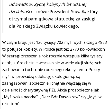
udowadnia. Życzę kolejnych lat udanej
działalności –
mówił Prezydent Suwałk, który
otrzymał pamiątkową statuetkę za zasługi
dla Polskiego Związku Łowieckiego.
W całym kraju jest 126 tysięcy 702 myśliwych z czego 4823
to polujące kobiety. W Polsce jest też 2770 kół łowieckich.
W szeregi zrzeszenia rok rocznie wstępuje kilka tysięcy
osób, które chętnie włączają się w wiele akcji służących
zachowaniu i ochronie rodzimego ekosystemu. Polscy
myśliwi prowadzą edukację ekologiczną, są
zaangażowani społecznie i chętnie włączają się w
działalność charytatywną PZŁ. Akcje prospołeczne jak
„Myśliwska paczka”, „Darz Bór Dasz-krew” czy „Myśliwi
dzieciom”.