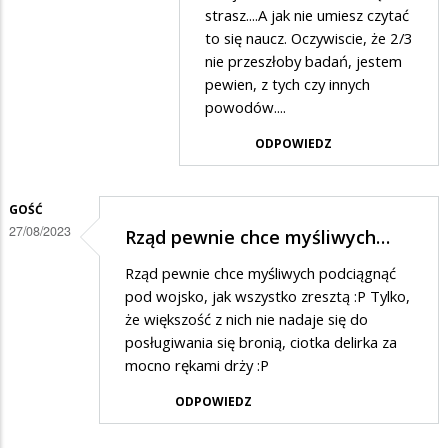
Stop
strasz....A jak nie umiesz czytać
hejt
to się naucz. Oczywiscie, że 2/3
nie przeszłoby badań, jestem
w
pewien, z tych czy innych
odpowiedzi
powodów....
na
ODPOWIEDZ
Klamstwo
GOŚĆ
27/08/2023
Rząd pewnie chce myśliwych…
Rząd pewnie chce myśliwych podciągnąć
pod wojsko, jak wszystko zresztą :P Tylko,
że większość z nich nie nadaje się do
posługiwania się bronią, ciotka delirka za
mocno rękami drży :P
ODPOWIEDZ