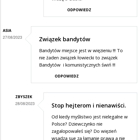
Nie
ODPOWIEDZ
podaję
w
ASIA
odpowiedzi
27/08/2023
Związek bandytów
na
stop
Bandytów miejsce jest w więzieniu !!! To
nie żaden związek łowiecki to związek
Bandytów i komunistycznych świń !!!
ODPOWIEDZ
ZBYSZEK
28/08/2023
Stop hejterom i nienawiści.
Dodane
Od kiedy myślistwo jest nielegalne w
przez
Polsce? Dziewczynko nie
Asia
zagalopowałeś się? Do więzień
wsadza sue za łamanie prawa a nie
w