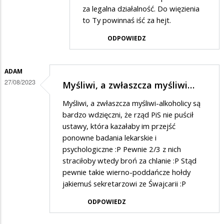
za legalna działalność. Do więzienia
odpowiedzi
to Ty powinnaś iść za hejt.
na
ODPOWIEDZ
Związek
bandytów
ADAM
27/08/2023
Myśliwi, a zwłaszcza myśliwi…
Myśliwi, a zwłaszcza myśliwi-alkoholicy są
bardzo wdzięczni, że rząd PiS nie puścił
ustawy, która kazałaby im przejść
ponowne badania lekarskie i
psychologiczne :P Pewnie 2/3 z nich
straciłoby wtedy broń za chlanie :P Stąd
pewnie takie wierno-poddańcze hołdy
jakiemuś sekretarzowi ze Śwajcarii :P
ODPOWIEDZ