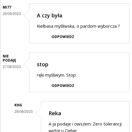
MI77
26/08/2023
A czy była
Kiełbasa myśliwska, o pardom wyborcza ?
ODPOWIEDZ
NIE
PODAJĘ
stop
27/08/2023
ręki myśliwym. Stop.
ODPOWIEDZ
KHG
28/08/2023
Reka
Dodane
A ja podaje i owszem. Zero tolerancji
przez
widzę u Ciebie.