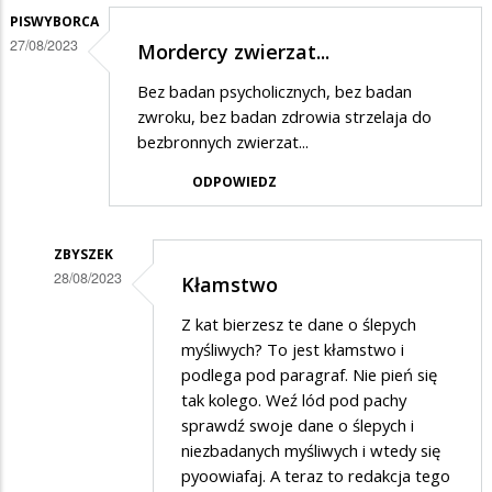
PISWYBORCA
27/08/2023
Mordercy zwierzat...
Bez badan psycholicznych, bez badan
zwroku, bez badan zdrowia strzelaja do
bezbronnych zwierzat...
ODPOWIEDZ
ZBYSZEK
28/08/2023
Kłamstwo
Dodane
Z kat bierzesz te dane o ślepych
przez
myśliwych? To jest kłamstwo i
PiSwyborca
podlega pod paragraf. Nie pień się
tak kolego. Weź lód pod pachy
w
sprawdź swoje dane o ślepych i
odpowiedzi
niezbadanych myśliwych i wtedy się
na
pyoowiafaj. A teraz to redakcja tego