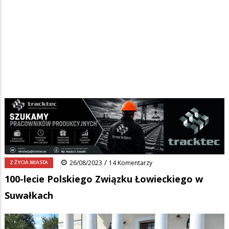
Strona główna
/
Wiadomości
/
Z życia miasta
/
Ścieżka
100-lecie Polskiego Związku Łowieckiego w Suwałkach
nawigacyjna
Facebook
Pinterest
Tumblr
Reddit
Share
0
/
Z ŻYCIA MIASTA
26/08/2023
14 Komentarzy
100-lecie Polskiego Związku Łowieckiego w
Suwałkach