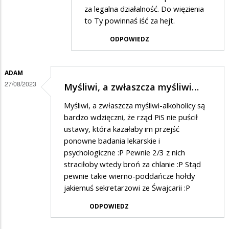
za legalna działalność. Do więzienia
odpowiedzi
to Ty powinnaś iść za hejt.
na
ODPOWIEDZ
Związek
bandytów
ADAM
27/08/2023
Myśliwi, a zwłaszcza myśliwi…
Myśliwi, a zwłaszcza myśliwi-alkoholicy są
bardzo wdzięczni, że rząd PiS nie puścił
ustawy, która kazałaby im przejść
ponowne badania lekarskie i
psychologiczne :P Pewnie 2/3 z nich
straciłoby wtedy broń za chlanie :P Stąd
pewnie takie wierno-poddańcze hołdy
jakiemuś sekretarzowi ze Śwajcarii :P
ODPOWIEDZ