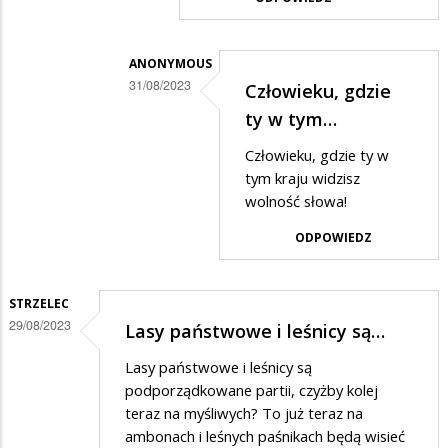
ANONYMOUS
31/08/2023
Człowieku, gdzie
Dodane
ty w tym…
przez
Człowieku, gdzie ty w
Gość
tym kraju widzisz
w
wolność słowa!
odpowiedzi
ODPOWIEDZ
na
Zbychu,
STRZELEC
jak
29/08/2023
Lasy państwowe i leśnicy są…
to
Lasy państwowe i leśnicy są
mówią
podporządkowane partii, czyżby kolej
uderz
teraz na myśliwych? To już teraz na
w…
ambonach i leśnych paśnikach będą wisieć