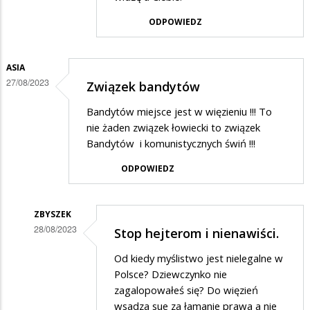
Nie
ODPOWIEDZ
podaję
w
ASIA
odpowiedzi
27/08/2023
Związek bandytów
na
stop
Bandytów miejsce jest w więzieniu !!! To
nie żaden związek łowiecki to związek
Bandytów i komunistycznych świń !!!
ODPOWIEDZ
ZBYSZEK
28/08/2023
Stop hejterom i nienawiści.
Dodane
Od kiedy myślistwo jest nielegalne w
przez
Polsce? Dziewczynko nie
Asia
zagalopowałeś się? Do więzień
wsadza sue za łamanie prawa a nie
w