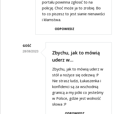
Mordercy
portalu powinna zgłosić to na
policję. Choć może ja to zrobię. Bo
zwierzat...
to co piszesz to jest sianie nienawiści
i kłamstwa.
ODPOWIEDZ
GOŚĆ
28/08/2023
Zbychu, jak to mówią
Dodane
uderz w…
przez
Zbychu, jak to mówią uderz w
Zbyszek
stół a nożyce się odezwą :P
w
Nie strasz ludzi, Łukaszenka i
konfidenci są za wschodnią
odpowiedzi
granicą a my póki co jesteśmy
na
w Polsce, gdzie jest wolność
Kłamstwo
słowa :P
ODPOWIEDZ