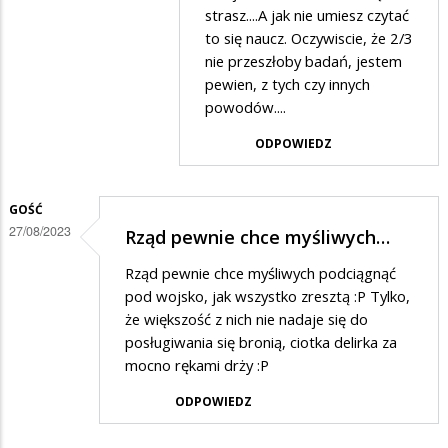
Stop
strasz....A jak nie umiesz czytać
hejt
to się naucz. Oczywiscie, że 2/3
nie przeszłoby badań, jestem
w
pewien, z tych czy innych
odpowiedzi
powodów....
na
ODPOWIEDZ
Klamstwo
GOŚĆ
27/08/2023
Rząd pewnie chce myśliwych…
Rząd pewnie chce myśliwych podciągnąć
pod wojsko, jak wszystko zresztą :P Tylko,
że większość z nich nie nadaje się do
posługiwania się bronią, ciotka delirka za
mocno rękami drży :P
ODPOWIEDZ