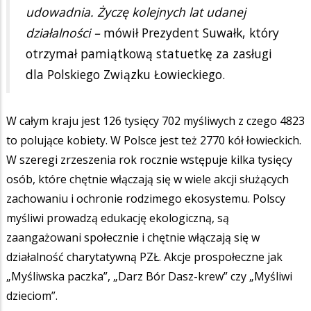
udowadnia. Życzę kolejnych lat udanej
działalności –
mówił Prezydent Suwałk, który
otrzymał pamiątkową statuetkę za zasługi
dla Polskiego Związku Łowieckiego.
W całym kraju jest 126 tysięcy 702 myśliwych z czego 4823
to polujące kobiety. W Polsce jest też 2770 kół łowieckich.
W szeregi zrzeszenia rok rocznie wstępuje kilka tysięcy
osób, które chętnie włączają się w wiele akcji służących
zachowaniu i ochronie rodzimego ekosystemu. Polscy
myśliwi prowadzą edukację ekologiczną, są
zaangażowani społecznie i chętnie włączają się w
działalność charytatywną PZŁ. Akcje prospołeczne jak
„Myśliwska paczka”, „Darz Bór Dasz-krew” czy „Myśliwi
dzieciom”.