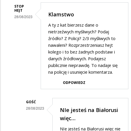
STOP
HEJT
Klamstwo
28/08/2023
Dodane
A ty z kat bierzesz dane o
nietrzeźwych myśliwych? Podaj
przez
źródło? Z Policji? 2/3 myśliwych to
Adam
nawaleni? Rozprzestrzeniasz hejt
w
kolego i to bez żadnych podstaw i
danych źródłowych. Podajesz
odpowiedzi
publicznie nieprawdę. To nadaje się
na
na policję i usunięcie komentarza.
Myśliwi,
ODPOWIEDZ
a
zwłaszcza
myśliwi…
GOŚĆ
28/08/2023
NIe jesteś na Białorusi
Dodane
więc…
przez
NIe jesteś na Białorusi więc nie