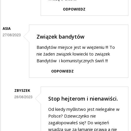
Nie
ODPOWIEDZ
podaję
w
ASIA
odpowiedzi
27/08/2023
Związek bandytów
na
stop
Bandytów miejsce jest w więzieniu !!! To
nie żaden związek łowiecki to związek
Bandytów i komunistycznych świń !!!
ODPOWIEDZ
ZBYSZEK
28/08/2023
Stop hejterom i nienawiści.
Dodane
Od kiedy myślistwo jest nielegalne w
przez
Polsce? Dziewczynko nie
Asia
zagalopowałeś się? Do więzień
wsadza sue za łamanie prawa a nie
w