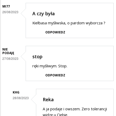
MI77
26/08/2023
A czy była
Kiełbasa myśliwska, o pardom wyborcza ?
ODPOWIEDZ
NIE
PODAJĘ
stop
27/08/2023
ręki myśliwym. Stop.
ODPOWIEDZ
KHG
28/08/2023
Reka
Dodane
A ja podaje i owszem. Zero tolerancji
przez
widzę u Ciebie.