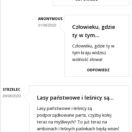
ANONYMOUS
31/08/2023
Człowieku, gdzie
Dodane
ty w tym…
przez
Człowieku, gdzie ty w
Gość
tym kraju widzisz
w
wolność słowa!
odpowiedzi
ODPOWIEDZ
na
Zbychu,
STRZELEC
jak
29/08/2023
Lasy państwowe i leśnicy są…
to
Lasy państwowe i leśnicy są
mówią
podporządkowane partii, czyżby kolej
uderz
teraz na myśliwych? To już teraz na
w…
ambonach i leśnych paśnikach będą wisieć