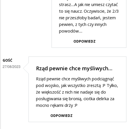
Stop
strasz....A jak nie umiesz czytać
hejt
to się naucz. Oczywiscie, że 2/3
nie przeszłoby badań, jestem
w
pewien, z tych czy innych
odpowiedzi
powodów....
na
ODPOWIEDZ
Klamstwo
GOŚĆ
27/08/2023
Rząd pewnie chce myśliwych…
Rząd pewnie chce myśliwych podciągnąć
pod wojsko, jak wszystko zresztą :P Tylko,
że większość z nich nie nadaje się do
posługiwania się bronią, ciotka delirka za
mocno rękami drży :P
ODPOWIEDZ