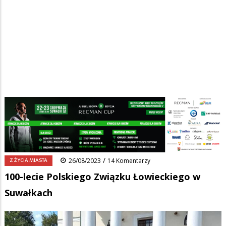
Strona główna
/
Wiadomości
/
Z życia miasta
/
Ścieżka
100-lecie Polskiego Związku Łowieckiego w Suwałkach
nawigacyjna
Facebook
Pinterest
Tumblr
Reddit
Share
0
/
Z ŻYCIA MIASTA
26/08/2023
14 Komentarzy
100-lecie Polskiego Związku Łowieckiego w
Suwałkach