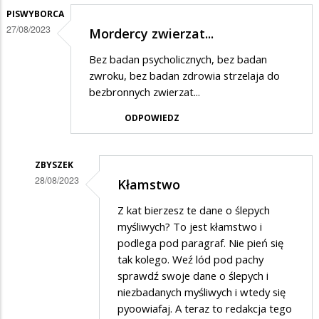
PISWYBORCA
27/08/2023
Mordercy zwierzat...
Bez badan psycholicznych, bez badan
zwroku, bez badan zdrowia strzelaja do
bezbronnych zwierzat...
ODPOWIEDZ
ZBYSZEK
28/08/2023
Kłamstwo
Dodane
Z kat bierzesz te dane o ślepych
przez
myśliwych? To jest kłamstwo i
PiSwyborca
podlega pod paragraf. Nie pień się
tak kolego. Weź lód pod pachy
w
sprawdź swoje dane o ślepych i
odpowiedzi
niezbadanych myśliwych i wtedy się
na
pyoowiafaj. A teraz to redakcja tego