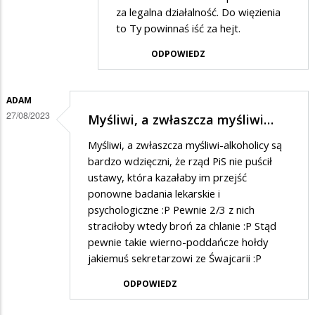
za legalna działalność. Do więzienia
odpowiedzi
to Ty powinnaś iść za hejt.
na
ODPOWIEDZ
Związek
bandytów
ADAM
27/08/2023
Myśliwi, a zwłaszcza myśliwi…
Myśliwi, a zwłaszcza myśliwi-alkoholicy są
bardzo wdzięczni, że rząd PiS nie puścił
ustawy, która kazałaby im przejść
ponowne badania lekarskie i
psychologiczne :P Pewnie 2/3 z nich
straciłoby wtedy broń za chlanie :P Stąd
pewnie takie wierno-poddańcze hołdy
jakiemuś sekretarzowi ze Śwajcarii :P
ODPOWIEDZ