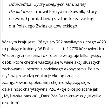
udowadnia. Życzę kolejnych lat udanej
działalności –
mówił Prezydent Suwałk, który
otrzymał pamiątkową statuetkę za zasługi
dla Polskiego Związku Łowieckiego.
W całym kraju jest 126 tysięcy 702 myśliwych z czego 4823
to polujące kobiety. W Polsce jest też 2770 kół łowieckich.
W szeregi zrzeszenia rok rocznie wstępuje kilka tysięcy
osób, które chętnie włączają się w wiele akcji służących
zachowaniu i ochronie rodzimego ekosystemu. Polscy
myśliwi prowadzą edukację ekologiczną, są
zaangażowani społecznie i chętnie włączają się w
działalność charytatywną PZŁ. Akcje prospołeczne jak
„Myśliwska paczka”, „Darz Bór Dasz-krew” czy „Myśliwi
dzieciom”.