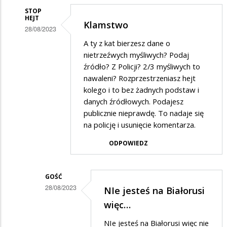
STOP
HEJT
Klamstwo
28/08/2023
Dodane
A ty z kat bierzesz dane o
nietrzeźwych myśliwych? Podaj
przez
źródło? Z Policji? 2/3 myśliwych to
Adam
nawaleni? Rozprzestrzeniasz hejt
w
kolego i to bez żadnych podstaw i
danych źródłowych. Podajesz
odpowiedzi
publicznie nieprawdę. To nadaje się
na
na policję i usunięcie komentarza.
Myśliwi,
ODPOWIEDZ
a
zwłaszcza
myśliwi…
GOŚĆ
28/08/2023
NIe jesteś na Białorusi
Dodane
więc…
przez
NIe jesteś na Białorusi więc nie