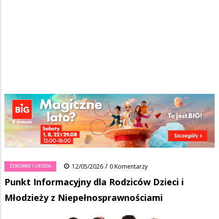
Strona główna
/
Wiadomości
/
Zdrowie i uroda
/
Ścieżka
Punkt Informacyjny dla Rodziców Dzieci i Młodzieży z
Niepełnosprawnościami
nawigacyjna
Facebook
Pinterest
Tumblr
Reddit
Share
0
/
ZDROWIE I URODA
12/05/2026
0 Komentarzy
Punkt Informacyjny dla Rodziców Dzieci i
Młodzieży z Niepełnosprawnościami