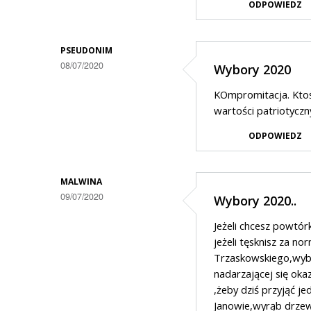
ODPOWIEDZ
PSEUDONIM
08/07/2020
Wybory 2020
KOmpromitacja. Ktoś 
wartości patriotyczn
ODPOWIEDZ
MALWINA
09/07/2020
Wybory 2020..
Jeżeli chcesz powtór
jeżeli tęsknisz za n
Trzaskowskiego,wybór
nadarzającej się oka
,żeby dziś przyjąć j
Janowie,wyrąb drzew