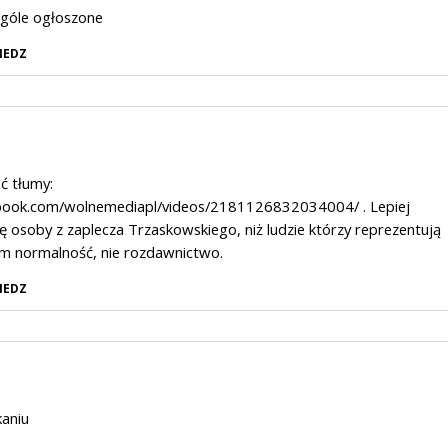
ogóle ogłoszone
IEDZ
ć tłumy:
ebook.com/wolnemediapl/videos/2181126832034004/
. Lepiej
ę osoby z zaplecza Trzaskowskiego, niż ludzie którzy reprezentują
m normalność, nie rozdawnictwo.
IEDZ
kaniu