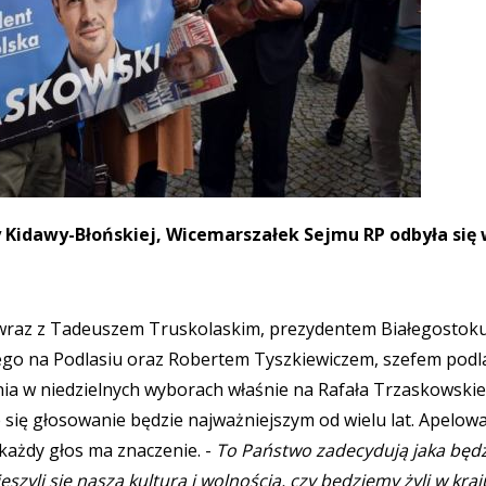
 Kidawy-Błońskiej, Wicemarszałek Sejmu RP odbyła się
 wraz z Tadeuszem Truskolaskim, prezydentem Białegostoku
go na Podlasiu oraz Robertem Tyszkiewiczem, szefem podla
nia w niedzielnych wyborach właśnie na Rafała Trzaskowskie
się głosowanie będzie najważniejszym od wielu lat. Apelowa
każdy głos ma znaczenie. -
To Państwo zadecydują jaka będz
szyli się naszą kulturą i wolnością, czy będziemy żyli w kraj