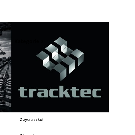
hare
Kategorie
Z życia miasta
Sport
Kultura
Wiadomości z regionu
Z życia szkół