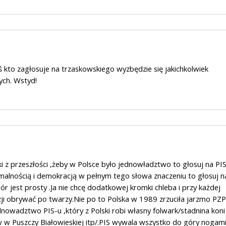
kto zagłosuje na trzaskowskiego wyzbędzie się jakichkolwiek
ych. Wstyd!
ki z przeszłości ,żeby w Polsce było jednowładztwo to głosuj na PIS
ormalnością i demokracją w pełnym tego słowa znaczeniu to głosuj n
 jest prosty .Ja nie chcę dodatkowej kromki chleba i przy każdej
zji obrywać po twarzy.Nie po to Polska w 1989 zrzuciła jarzmo PZ
ednowadztwo PIS-u ,który z Polski robi własny folwark/stadnina kon
 w Puszczy Białowieskiej itp/.PIS wywala wszystko do góry nogami