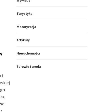
Wywiady
Turystyka
Motoryzacja
Artykuły
Nieruchomości
 w
Zdrowie i uroda
 i
skiej
go.
ła,
ie
u