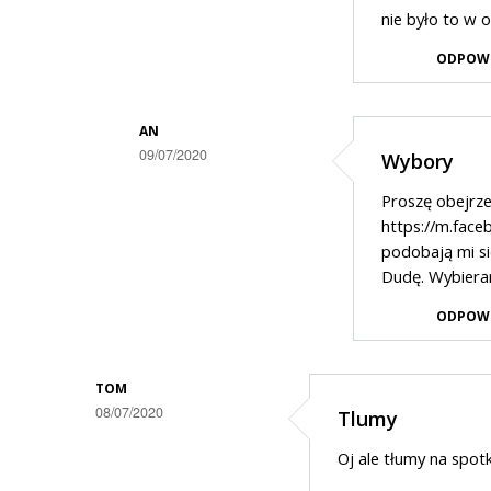
Dodane
nie było to w 
przez
ODPOW
Czesław
w
odpowiedzi
AN
09/07/2020
Wybory
na
Dodane
Kidawa
Proszę obejrze
przez
https://m.fac
Czesław
podobają mi si
Dudę. Wybiera
w
odpowiedzi
ODPOW
na
Kidawa
TOM
08/07/2020
Tlumy
Oj ale tłumy na spot