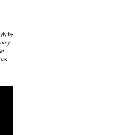
yły by
 mamy
ał
nas