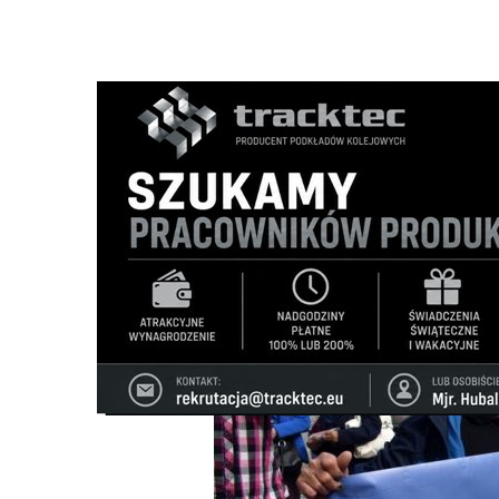
Strona główna
/
Wiadomości
/
Z życia miasta
/
Wicemarsz
Ścieżka
nawigacyjna
/
Z ŻYCIA MIASTA
08/07/2020
13 Komentarzy
Wicemarszałek zachęcała do głosowani