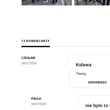
13 KOMENTARZY
CZESŁAW
08/07/2020
Kidawa
Tłumy
ODPOWIEDZ
PAULA
09/07/2020
nie było to